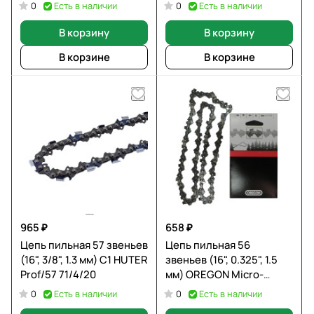
Есть в наличии
Есть в наличии
0
0
В корзину
В корзину
В корзине
В корзине
965 ₽
658 ₽
Цепь пильная 57 звеньев
Цепь пильная 56
(16", 3/8", 1.3 мм) C1 HUTER
звеньев (16", 0.325", 1.5
Prof/57 71/4/20
мм) OREGON Micro-
Chisel 21LPX056E
Есть в наличии
Есть в наличии
0
0