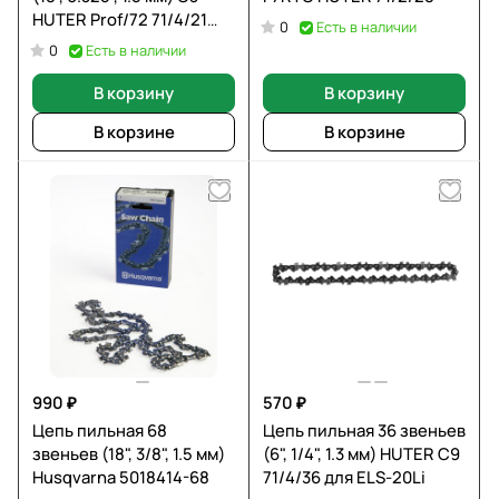
HUTER Prof/72 71/4/21
Есть в наличии
0
для BS-45,BS-52M
Есть в наличии
0
В корзину
В корзину
В корзине
В корзине
990 ₽
570 ₽
Цепь пильная 68
Цепь пильная 36 звеньев
звеньев (18", 3/8", 1.5 мм)
(6", 1/4", 1.3 мм) HUTER С9
Husqvarna 5018414-68
71/4/36 для ELS-20Li