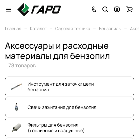
–
–
–
–
Главная
Каталог
Садовая техника
Бензопилы
Акс
Аксессуары и расходные
материалы для бензопил
78 товаров
Инструмент для заточки цепи
бензопил
Свечи зажигания для бензопил
Фильтры для бензопил
(топливные и воздушные)