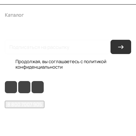
Каталог
Акции
Бренды
Услуги
Условия оплаты
Условия доставки
Контакты
Магазины
Гарантия на товар
Документы
Оферта
Продолжая, вы соглашаетесь с
политикой
конфиденциальности
8 800 7007 905
shop@garo24.ru
г. Красноярск, пр. Комсомольский, д. 1Б