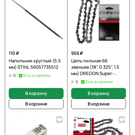
110 ₽
956 ₽
Напильник круглый (5.5
Цепь пильная 66
мм) STIHL 56057735512
звеньев (18", 0.325", 1.5
мм) OREGON Super-
Есть в наличии
0
Chisel 21LPX066E
Есть в наличии
0
В корзину
В корзину
В корзине
В корзине