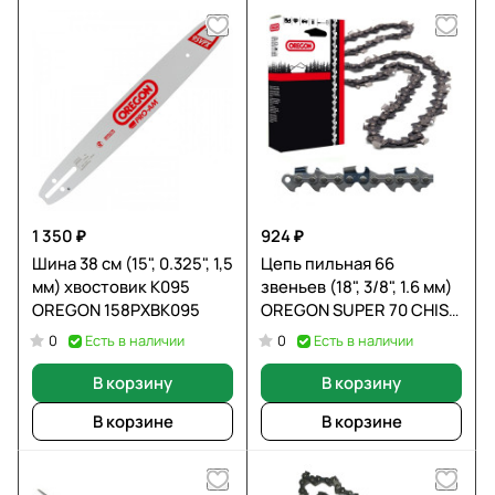
1 350 ₽
924 ₽
Шина 38 см (15", 0.325", 1,5
Цепь пильная 66
мм) хвостовик К095
звеньев (18", 3/8", 1.6 мм)
OREGON 158PXBK095
OREGON SUPER 70 CHISE
OREGON
Есть в наличии
Есть в наличии
0
0
В корзину
В корзину
В корзине
В корзине