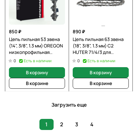
850 ₽
890 ₽
Цепь пильная 53 звена
Цепь пильная 63 звена
(14", 3/8", 1.3 мм) OREGON
(18", 3/8", 1.3 мм) С2
низкопрофильная
HUTER 71/4/3 для
91VXL053E
ELS2400
Есть в наличии
Есть в наличии
0
0
В корзину
В корзину
В корзине
В корзине
Загрузить еще
1
2
3
4