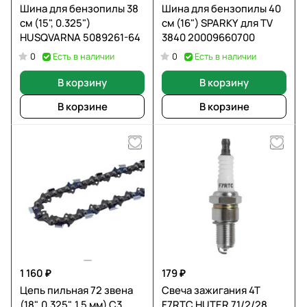
Шина для бензопилы 38
Шина для бензопилы 40
см (15", 0.325")
см (16") SPARKY для TV
HUSQVARNA 5089261-64
3840 20009660700
Есть в наличии
Есть в наличии
0
0
В корзину
В корзину
В корзине
В корзине
1 160 ₽
179 ₽
Цепь пильная 72 звена
Свеча зажигания 4T
(18", 0.325", 1.5 мм) C3
F7RTC HUTER 71/2/28