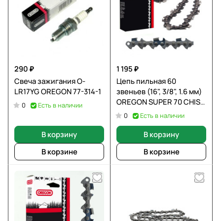
290 ₽
1 195 ₽
Свеча зажигания O-
Цепь пильная 60
LR17YG OREGON 77-314-1
звеньев (16", 3/8", 1.6 мм)
OREGON SUPER 70 CHISE
Есть в наличии
0
75LGX060E
Есть в наличии
0
В корзину
В корзину
В корзине
В корзине