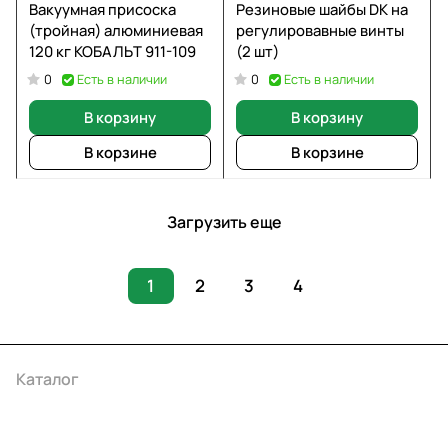
Вакуумная присоска
Резиновые шайбы DK на
(тройная) алюминиевая
регулировавные винты
120 кг КОБАЛЬТ 911-109
(2 шт)
Есть в наличии
Есть в наличии
0
0
В корзину
В корзину
В корзине
В корзине
Загрузить еще
1
2
3
4
Каталог
Акции
Бренды
Услуги
Условия оплаты
Условия доставки
Контакты
Магазины
Гарантия на товар
Документы
Оферта