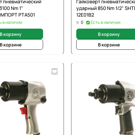
т пневматический
Гайковерт пневматическ
3100 Nm 1"
ударный 850 Nm 1/2" SHTELWHEEL
МПОРТ PTA501
12E01B2
ь в наличии
0
Есть в наличии
В корзину
В корзину
В корзине
В корзине