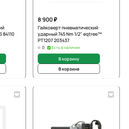
8 900 ₽
ий
Гайковерт пневматический
ANS 84110
ударный 745 Nm 1/2" eqtree™
PT1207 203437
0
Есть в наличии
В корзину
В корзине