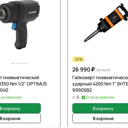
-20%
26 990 ₽
33 740 ₽
т пневматический
Гайковерт пневматическ
1350 Nm 1/2" OPTIMUS
ударный 4200 Nm 1" SHT
040
99905B2
ь в наличии
0
Есть в наличии
В корзину
В корзину
В корзине
В корзине