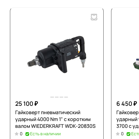
25 100 ₽
6 450 ₽
Гайковерт пневматический
Гайковер
ударный 4000 Nm 1" с коротким
ударный 950 Nm 1/2" Zammer ZM-
валом WIEDERKRAFT WDK-20830S
3700 с у
0
Есть в наличии
0
Ест