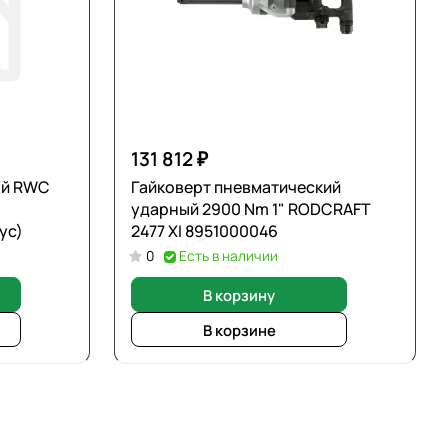
131 812 ₽
ой RWC
Гайковерт пневматический
ударный 2900 Nm 1" RODCRAFT
ус)
2477 XI 8951000046
0
Есть в наличии
В корзину
В корзине