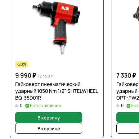
-20%
9 990 ₽
7 330 ₽
12 490 ₽
Гайковерт пневматический
Гайковер
ударный 1050 Nm 1/2" SHTELWHEEL
ударный 
BQ-35D01R
OPT-PW2
0
Есть в наличии
0
Ест
В корзину
В корзине