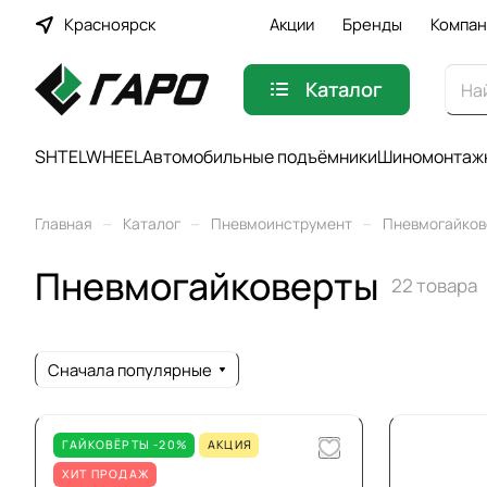
Красноярск
Акции
Бренды
Компан
Каталог
SHTELWHEEL
Автомобильные подъёмники
Шиномонтажн
–
–
–
Главная
Каталог
Пневмоинструмент
Пневмогайков
Пневмогайковерты
22 товара
Сначала популярные
ГАЙКОВЁРТЫ -20%
АКЦИЯ
ХИТ ПРОДАЖ