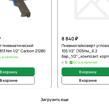
₽
8 840 ₽
т пневматический
Пневмогайковерт углов
ударный 813 Nm 1/2" Carbon 21280
105 1/2" (105Нм_6.2
бар_1/2"_композит. корп
ь в наличии
0
Есть в наличии
В корзину
В корзину
В корзине
В корзине
Загрузить еще