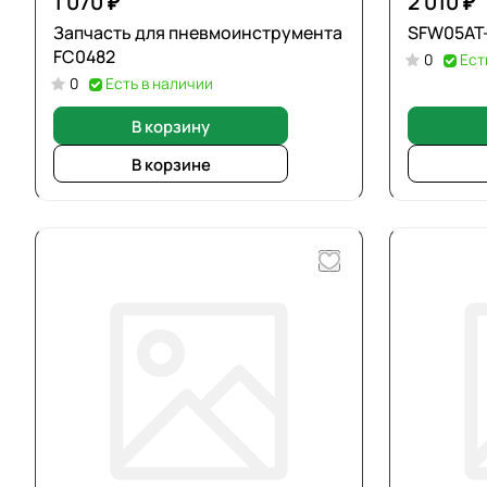
1 070 ₽
2 010 ₽
Запчасть для пневмоинструмента
SFW05AT-
FC0482
0
Ест
0
Есть в наличии
В корзину
В корзине