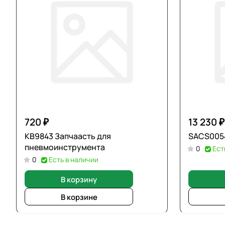
720 ₽
13 230 ₽
KB9843 Запчаасть для
SACS0054
пневмоинструмента
0
Ест
0
Есть в наличии
В корзину
В корзине