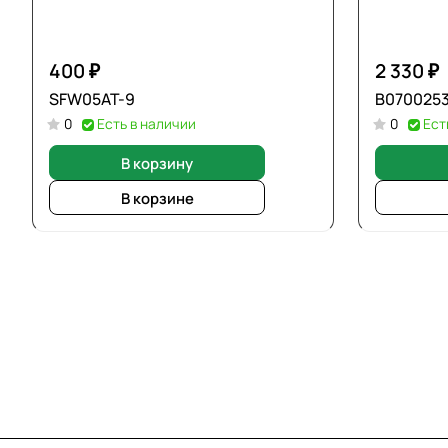
400 ₽
2 330 ₽
SFW05AT-9
В0700253
0
Есть в наличии
0
Ест
В корзину
В корзине