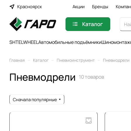
Красноярск
Акции
Бренды
Компан
Каталог
SHTELWHEEL
Автомобильные подъёмники
Шиномонтажн
–
–
–
Главная
Каталог
Пневмоинструмент
Пневмодрели
Пневмодрели
10 товаров
Сначала популярные