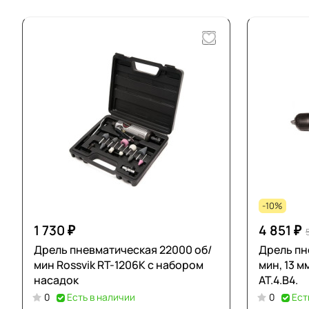
-10%
1 730 ₽
4 851 ₽
Дрель пневматическая 22000 об/
Дрель пн
мин Rossvik RT-1206K с набором
мин, 13 м
насадок
AT.4.B4.
0
Есть в наличии
0
Ест