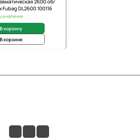
евматическая 2600 об/
м Fubag DL2600 100116
ь в наличии
В корзину
В корзине
вия доставки
Контакты
Магазины