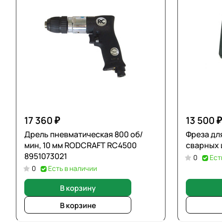
17 360 ₽
13 500 ₽
Дрель пневматическая 800 об/
Фреза дл
мин, 10 мм RODCRAFT RC4500
сварных 
8951073021
0
Ест
0
Есть в наличии
В корзину
В корзине