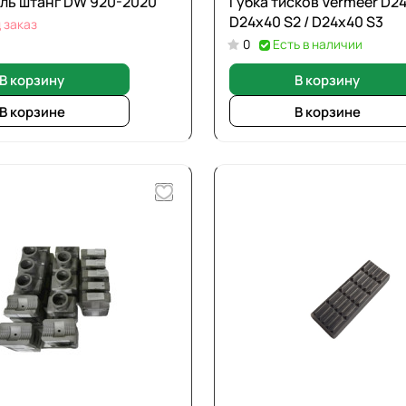
ль штанг DW 920-2020
Губка тисков Vermeer D24
D24х40 S2 / D24х40 S3
 заказ
0
Есть в наличии
В корзину
В корзину
В корзине
В корзине