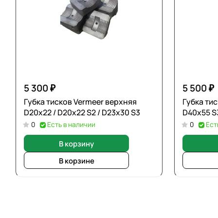
5 300 ₽
5 500 ₽
Губка тисков Vermeer верхняя
Губка ти
D20х22 / D20х22 S2 / D23х30 S3
D40х55 S
0
Есть в наличии
0
Ест
В корзину
В корзине