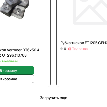
Губка тисков ET1205 СЕН
0
Под заказ
сков Vermeer D36х50 A
3 UT296310768
ь в наличии
В корзину
В корзине
Загрузить еще