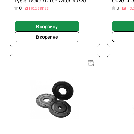
Губка тисков Ditch Witch 30/20
Очистите
0
Под заказ
0
Под
В корзину
В корзине