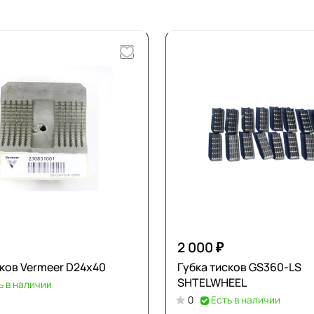
2 000 ₽
сков Vermeer D24х40
Губка тисков GS360-LS
SHTELWHEEL
ь в наличии
0
Есть в наличии