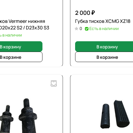
2 000 ₽
сков Vermeer нижняя
Губка тисков XCMG XZ18
D20х22 S2 / D23х30 S3
0
Есть в наличии
ь в наличии
В корзину
В корзину
В корзине
В корзине