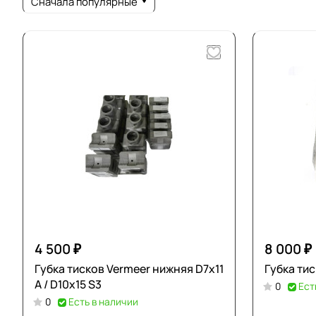
Сначала популярные
4 500 ₽
8 000 ₽
Губка тисков Vermeer нижняя D7х11
Губка ти
A / D10х15 S3
0
Ест
0
Есть в наличии