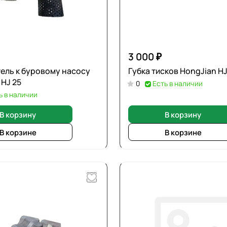
3 000 ₽
ель к буровому насосу
Губка тисков HongJian HJ
 HJ 25
0
Есть в наличии
ь в наличии
В корзину
В корзину
В корзине
В корзине