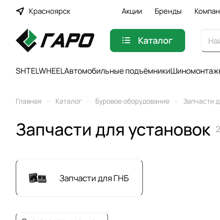
Красноярск
Акции
Бренды
Компан
Каталог
SHTELWHEEL
Автомобильные подъёмники
Шиномонтажн
–
–
–
Главная
Каталог
Буровое оборудование
Запчасти д
Запчасти для установок
2
Запчасти для ГНБ