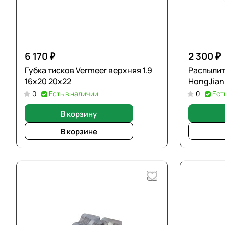
6 170 ₽
2 300 ₽
Губка тисков Vermeer верхняя 1.9
Распылит
16х20 20х22
HongJian
0
Есть в наличии
0
Ест
В корзину
В корзине