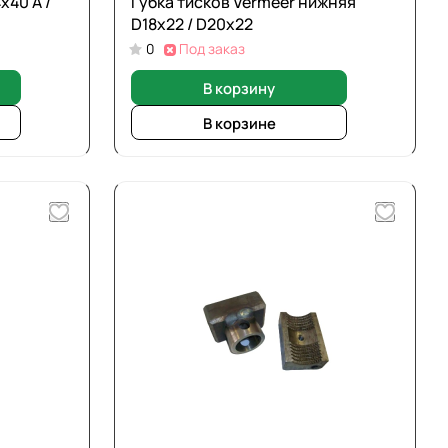
х40 A /
Губка тисков Vermeer нижняя
D18х22 / D20х22
0
Под заказ
В корзину
В корзине