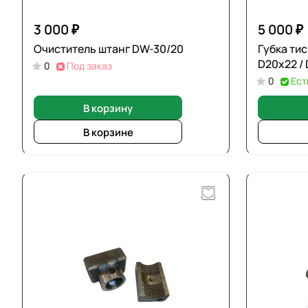
3 000 ₽
5 000 ₽
Очиститель штанг DW-30/20
Губка ти
D20х22 / 
0
Под заказ
0
Ест
В корзину
В корзине