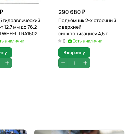
 ₽
290 680 ₽
б гидравлический
Подъёмник 2-х стоечный
т 12,7 мм до 76,2
с верхней
LWHEEL TRA1502
синхронизацией 4,5 т
(380В) SHTELWHEEL APO-
ть в наличии
0
Есть в наличии
45CAS
ину
В корзину