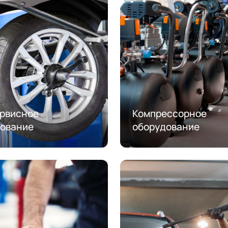
рвисное
Компрессорное
ование
оборудование