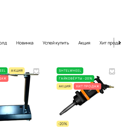
олд
Новинка
Успей купить
Акция
Хит продаж
EEL
АКЦИЯ
SHTELWHEEL
ДАЖ
ГАЙКОВЁРТЫ -20%
АКЦИЯ
ХИТ ПРОДАЖ
-20%