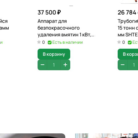
37 500 ₽
26 784
йся
Аппарат для
Трубоги
рамм
безпокрасочного
15 тонн о
удаления вмятин 1 кВт,
мм SHTE
50C
220 В SHTELWHEEL PDR-
ии
0
Есть в наличии
0
Ес
1000
В корзину
В корз