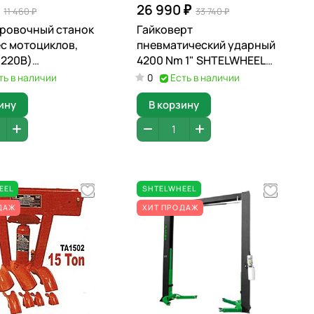
26 990 ₽
11 460 ₽
33 740 ₽
ровочный станок
Гайковерт
ес мотоциклов,
пневматический ударный
(220В)
4200 Nm 1" SHTELWHEEL
HEEL
99905B2
ть в наличии
0
Есть в наличии
ину
В корзину
EEL
SHTELWHEEL
ДАЖ
ХИТ ПРОДАЖ