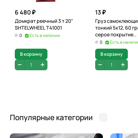
6 480 ₽
13 ₽
Домкрат реечный 3 т 20"
Груз самоклеющи
SHTELWHEEL T41001
тонкий 5х12, 60 г
серое покрытие
0
Есть в наличии
SHTELWHEEL FE0
0
Есть в налич
В корзину
В корзину
Популярные категории