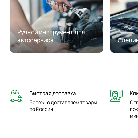
Ручной инструмент для
автосервиса
Специ
Быстрая доставка
Кл
Бережно доставляем товары
От
по России
пок
ми