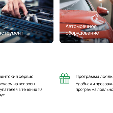
Автомоечное
нструмент
оборудование
иентский сервис
Программа лояль
вечаем на вопросы
Удобная и прозрач
упателей в течение 10
программа лояльн
нут