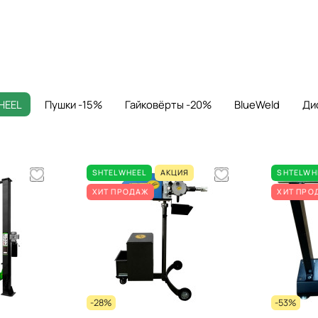
HEEL
Пушки -15%
Гайковёрты -20%
BlueWeld
Ди
SHTELWHEEL
АКЦИЯ
SHTELWH
ХИТ ПРОДАЖ
ХИТ ПРО
-28%
-53%