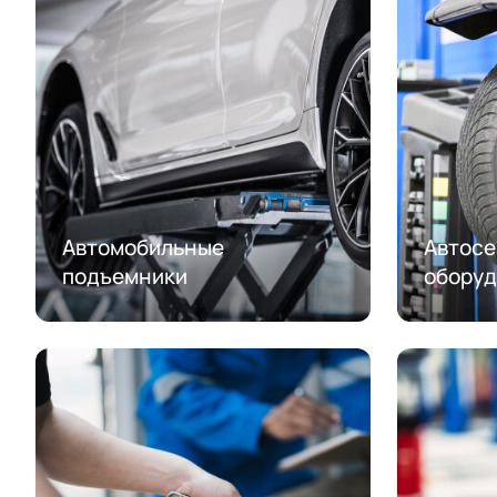
Автомобильные
Автосе
подъемники
оборуд