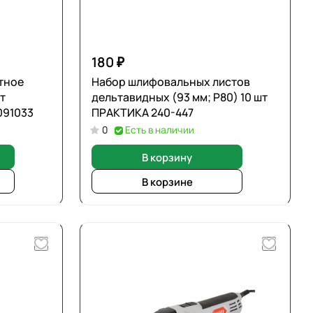
180 ₽
тное
Набор шлифовальных листов
т
дельтавидных (93 мм; Р80) 10 шт
091033
ПРАКТИКА 240-447
0
Есть в наличии
В корзину
В корзине