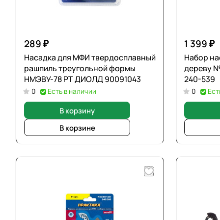
289 ₽
1 399 ₽
Насадка для МФИ твердосплавный
Набор на
рашпиль треугольной формы
дереву №
НМЭВУ-78 РТ ДИОЛД 90091043
240-539
0
Есть в наличии
0
Ест
В корзину
В корзине