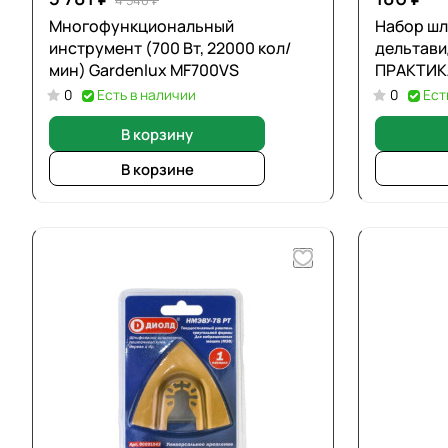
4 540 ₽
Многофункциональный
Набор шл
инструмент (700 Вт, 22000 кол/
дельтавид
мин) Gardenlux MF700VS
ПРАКТИК
0
Есть в наличии
0
Ест
В корзину
В корзине