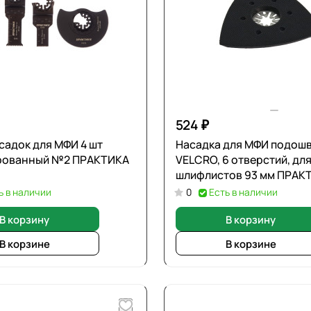
524 ₽
садок для МФИ 4 шт
Насадка для МФИ подошв
рованный №2 ПРАКТИКА
VELCRO, 6 отверстий, дл
шлифлистов 93 мм ПРАК
416
ь в наличии
0
Есть в наличии
В корзину
В корзину
В корзине
В корзине