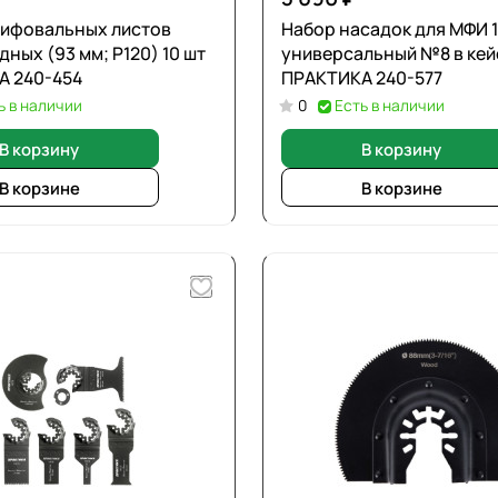
ифовальных листов
Набор насадок для МФИ 1
ных (93 мм; Р120) 10 шт
универсальный №8 в кей
А 240-454
ПРАКТИКА 240-577
ь в наличии
0
Есть в наличии
В корзину
В корзину
В корзине
В корзине