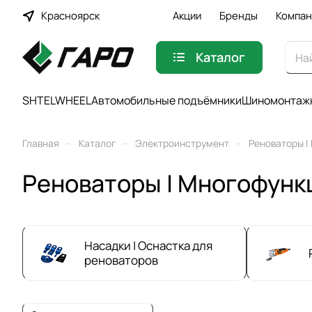
Красноярск
Акции
Бренды
Компан
Каталог
SHTELWHEEL
Автомобильные подъёмники
Шиномонтажн
–
–
–
Главная
Каталог
Электроинструмент
Реноваторы |
Реноваторы | Многофунк
Насадки | Оснастка для
реноваторов