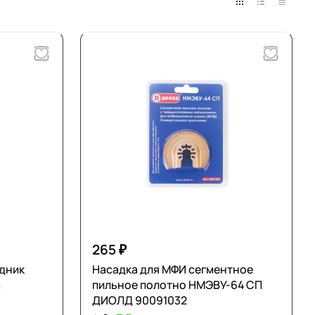
265 ₽
дник
Насадка для МФИ сегментное
м
пильное полотно НМЭВУ-64 СП
ДИОЛД 90091032