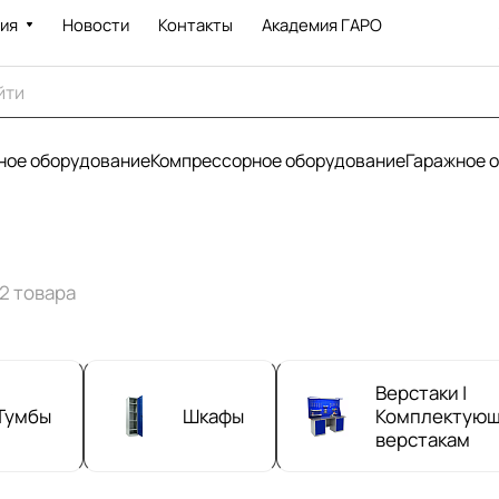
ия
Новости
Контакты
Академия ГАРО
ое оборудование
Компрессорное оборудование
Гаражное 
2 товара
Верстаки |
Тумбы
Шкафы
Комплектующ
верстакам