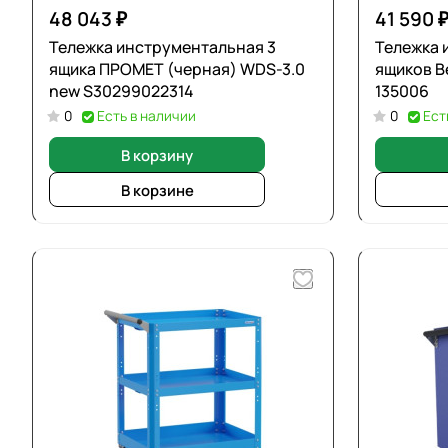
48 043 ₽
41 590 
Тележка инструментальная 3
Тележка 
ящика ПРОМЕТ (черная) WDS-3.0
ящиков В
new S30299022314
135006
0
Есть в наличии
0
Ест
В корзину
В корзине