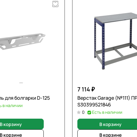
7 114 ₽
ь для болгарки D-125
Верстак Garage (№111) 
S30399521846
ь в наличии
0
Есть в наличии
В корзину
В корзину
В корзине
В корзине