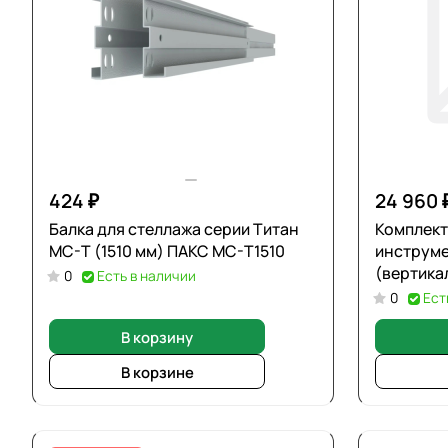
424 ₽
24 960 
Балка для стеллажа серии Титан
Комплект
МС-Т (1510 мм) ПАКС МС-Т1510
инструм
(вертика
0
Есть в наличии
0
Ест
В корзину
В корзине