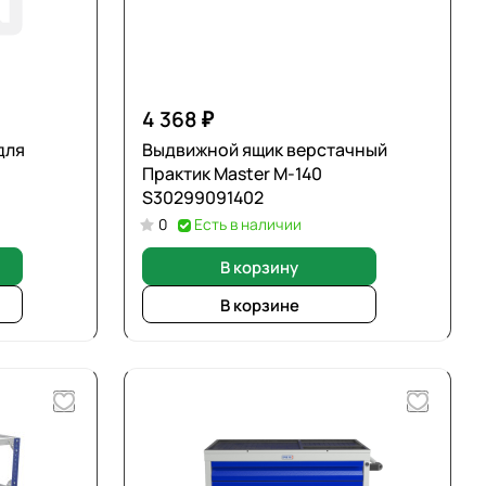
4 368 ₽
для
Выдвижной ящик верстачный
Практик Master M-140
S30299091402
0
Есть в наличии
В корзину
В корзине