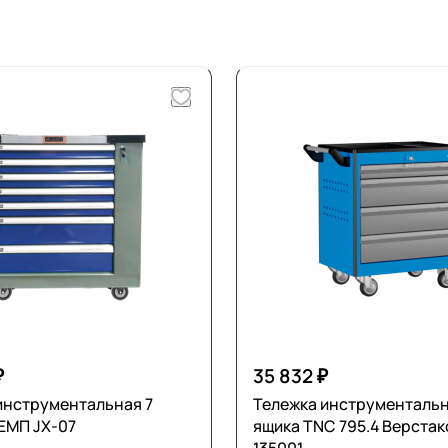
₽
35 832 ₽
инструментальная 7
Тележка инструментальна
ЕМП JX-07
ящика TNC 795.4 Верста