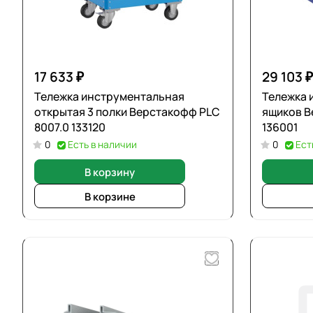
17 633 ₽
29 103 ₽
Тележка инструментальная
Тележка 
открытая 3 полки Верстакофф PLC
ящиков В
8007.0 133120
136001
0
Есть в наличии
0
Ест
В корзину
В корзине