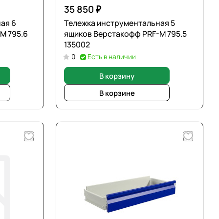
35 850 ₽
я 6
Тележка инструментальная 5
M 795.6
ящиков Верстакофф PRF-M 795.5
135002
0
Есть в наличии
В корзину
В корзине