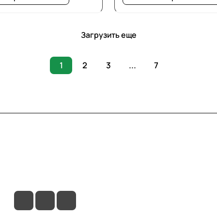
Загрузить еще
1
2
3
...
7
вия доставки
Контакты
Магазины