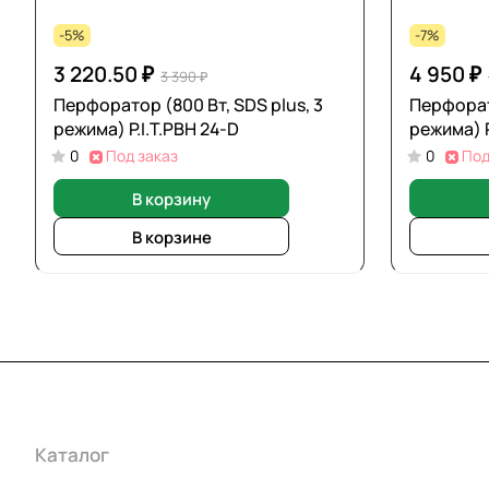
-5%
-7%
3 220.50 ₽
4 950 ₽
3 390 ₽
Перфоратор (800 Вт, SDS plus, 3
Перфорато
режима) P.I.T.PBH 24-D
режима) P
0
Под заказ
0
Под
В корзину
В корзине
Каталог
Акции
Бренды
Услуги
Условия оплаты
Усло
Гарантия на товар
Документы
Оферта