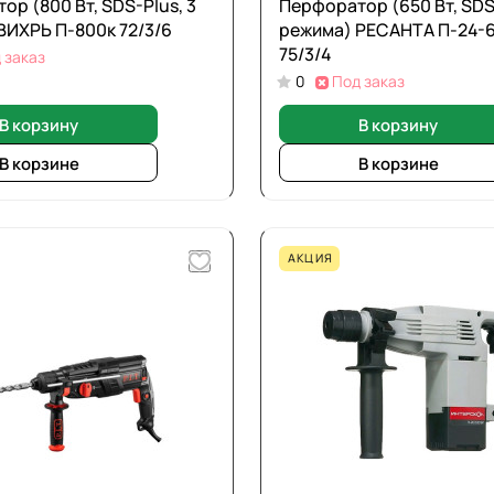
р (800 Вт, SDS-Plus, 3
Перфоратор (650 Вт, SDS-
ВИХРЬ П-800к 72/3/6
режима) РЕСАНТА П-24-
75/3/4
 заказ
0
Под заказ
В корзину
В корзину
В корзине
В корзине
АКЦИЯ