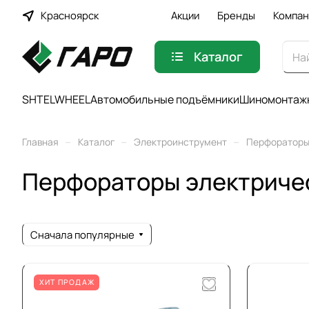
Красноярск
Акции
Бренды
Компан
Каталог
SHTELWHEEL
Автомобильные подъёмники
Шиномонтажн
–
–
–
Главная
Каталог
Электроинструмент
Перфораторы
Перфораторы электриче
Сначала популярные
ХИТ ПРОДАЖ