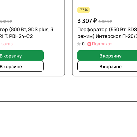
-33%
3 307 ₽
5 310 ₽
4 950 ₽
р (800 Вт, SDS plus, 3
Перфоратор (550 Вт, SDS-
.I.T. PBH24-C2
режим) Интерскол П-20/
 заказ
0
Под заказ
В корзину
В корзину
В корзине
В корзине
вия доставки
Контакты
Магазины