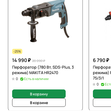
-25%
14 990 ₽
6 790 ₽
20 090 ₽
Перфоратор (780 Вт, SDS-Plus, 3
Перфорато
режима) MAKITA HR2470
режима) 
75/3/1
0
Есть в наличии
0
Ест
В корзину
В корзине