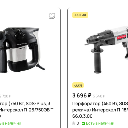
АКЦИЯ
-33%
3 696 ₽
9 720 ₽
5 540 ₽
р (750 Вт, SDS-Plus, 3
Перфоратор (450 Вт, SDS-
Интерскол П-26/750ЭВ Т
режима) Интерскол П-18
0
66.0.3.00
ь в наличии
0
Есть в наличии