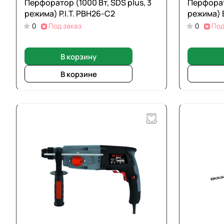
Перфоратор (1000 Вт, SDS plus, 3
Перфорато
режима) P.I.T. PBH26-C2
режима) 
0
Под заказ
0
Под
В корзину
В корзине