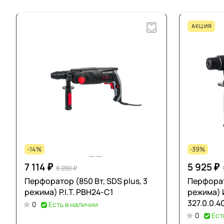
АКЦИЯ
-14%
-39%
7 114 ₽
5 925 ₽
8 280 ₽
Перфоратор (850 Вт, SDS plus, 3
Перфорато
режима) P.I.T. PBH24-C1
режима) 
327.0.0.4
0
Есть в наличии
0
Ест