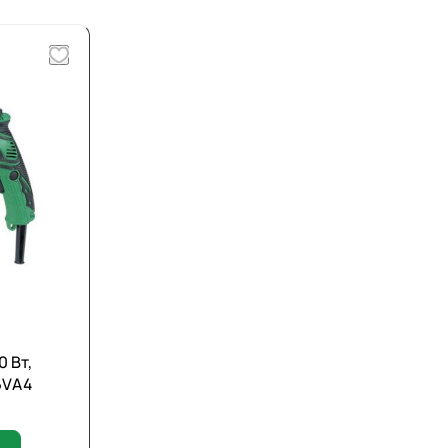
 Вт,
6VА4