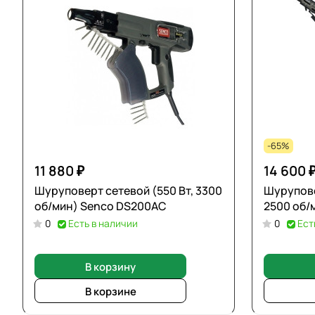
-65%
11 880 ₽
14 600 
Шуруповерт сетевой (550 Вт, 3300
Шурупове
об/мин) Senco DS200AC
2500 об/
0
Есть в наличии
0
Ест
В корзину
В корзине