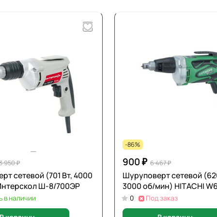
-86%
900 ₽
3 950 ₽
6 467 ₽
рт сетевой (701 Вт, 4000
Шуруповерт сетевой (620
Интерскол Ш-8/700ЭР
3000 об/мин) HITACHI W
ь в наличии
0
Под заказ
В корзину
В корзину