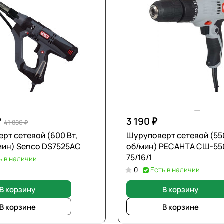
₽
3 190 ₽
41 880 ₽
рт сетевой (600 Вт,
Шуруповерт сетевой (550
мин) Senco DS7525AC
об/мин) РЕСАНТА СШ-55
75/16/1
ь в наличии
0
Есть в наличии
В корзину
В корзину
В корзине
В корзине