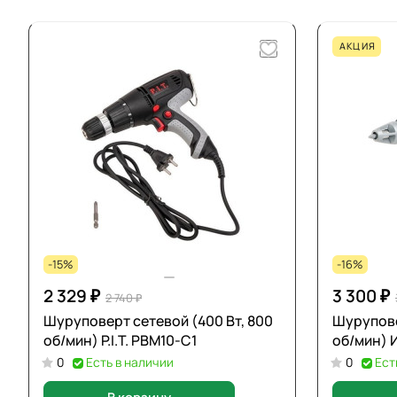
АКЦИЯ
-15%
-16%
2 329 ₽
3 300 ₽
2 740 ₽
Шуруповерт сетевой (400 Вт, 800
Шурупове
об/мин) P.I.T. PBM10-C1
об/мин) 
0
Есть в наличии
0
Ест
В корзину