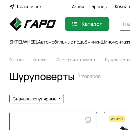
Красноярск
Акции
Бренды
Компан
Каталог
SHTELWHEEL
Автомобильные подъёмники
Шиномонтажн
–
–
–
Главная
Каталог
Электроинструмент
Шуруповерты
Шуруповерты
7 товаров
Сначала популярные
АКЦИЯ