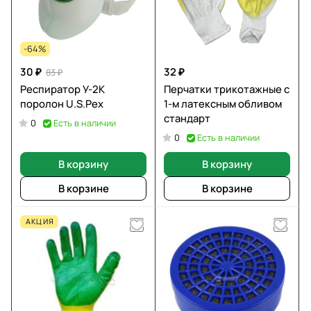
-64%
30 ₽
32 ₽
83 ₽
Респиратор У-2К
Перчатки трикотажные с
поролон U.S.Pex
1-м латексным обливом
стандарт
Есть в наличии
0
Есть в наличии
0
В корзину
В корзину
В корзине
В корзине
АКЦИЯ