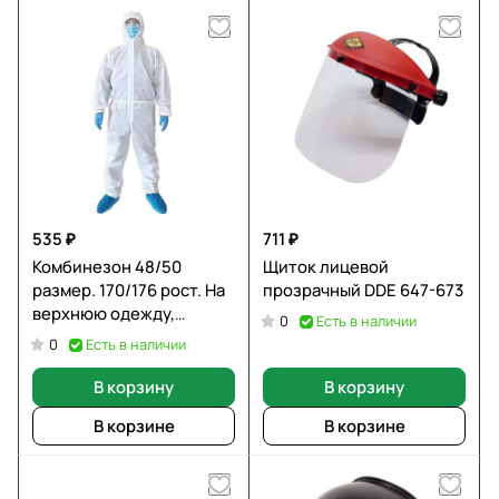
535 ₽
711 ₽
Комбинезон 48/50
Щиток лицевой
размер. 170/176 рост. На
прозрачный DDE 647-673
верхнюю одежду,
Есть в наличии
0
одноразового
Есть в наличии
0
применения,на молнии
В корзину
В корзину
В корзине
В корзине