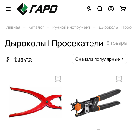
–
–
–
Главная
Каталог
Ручной инструмент
Дыроколы | Прос
Дыроколы | Просекатели
3 товара
Фильтр
Сначала популярные