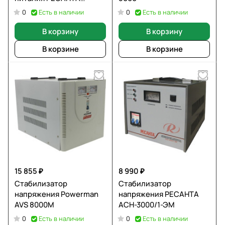
УБП-1000 61/49/4
Есть в наличии
Есть в наличии
0
0
В корзину
В корзину
В корзине
В корзине
15 855 ₽
8 990 ₽
Стабилизатор
Стабилизатор
напряжения Powerman
напряжения РЕСАНТА
AVS 8000M
АСН-3000/1-ЭМ
Есть в наличии
Есть в наличии
0
0