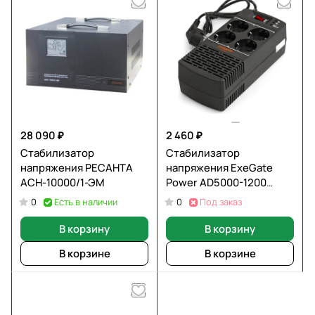
28 090 ₽
2 460 ₽
Стабилизатор
Стабилизатор
напряжения РЕСАНТА
напряжения ExeGate
АСН-10000/1-ЭМ
Power AD5000-1200
(1200ВА)
Есть в наличии
Под заказ
0
0
В корзину
В корзину
В корзине
В корзине