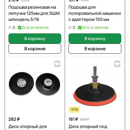
Подошва резиновая на
Подошва для
липучке 125мм для ЭШМ
полировальной машинки
шпиндель 5/16
с адаптером 150 мм
Есть в наличии
Есть в наличии
0
0
В корзину
В корзину
В корзине
В корзине
-37%
282 ₽
181 ₽
289 ₽
Диск опорный для
Диск опорный под