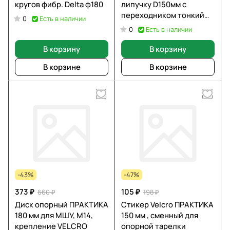
кругов фибр. Delta ф180
липучку D150мм с
переходником тонкий
Есть в наличии
0
М14 10 мм SEB
Есть в наличии
0
В корзину
В корзину
В корзине
В корзине
-43%
-47%
373 ₽
105 ₽
660 ₽
198 ₽
Диск опорный ПРАКТИКА
Стикер Velcro ПРАКТИКА
180 мм для МШУ, М14,
150 мм , сменный для
крепление VELCRO
опорной тарелки