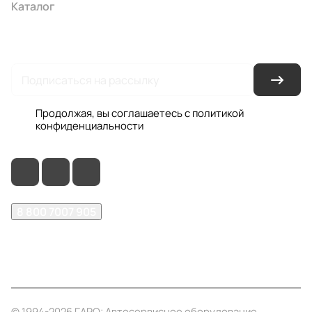
Каталог
Акции
Бренды
Услуги
Условия оплаты
Условия доставки
Контакты
Магазины
Гарантия на товар
Документы
Оферта
Продолжая, вы соглашаетесь с
политикой
конфиденциальности
8 800 7007 905
shop@garo24.ru
г. Красноярск, пр. Комсомольский, д. 1Б
© 1994-2026 ГАРО: Автосервисное оборудование