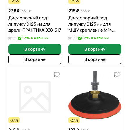
-39%
-39%
226 ₽
215 ₽
369 ₽
355 ₽
Диск опорный под
Диск опорный под
липучку D125мм для
липучку D125мм для
дрели ПРАКТИКА 038-517
МШУ крепление М14
ПРАКТИКА 038-531
Есть в наличии
Есть в наличии
0
0
В корзину
В корзину
В корзине
В корзине
-37%
-37%
210 ₽
107 ₽
335 ₽
170 ₽