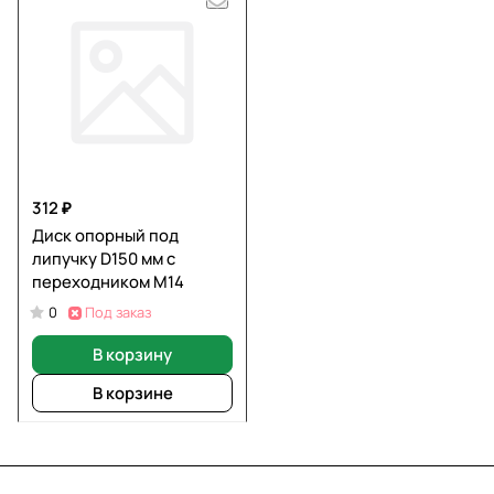
312 ₽
Диск опорный под
липучку D150 мм с
переходником М14
Под заказ
0
В корзину
В корзине