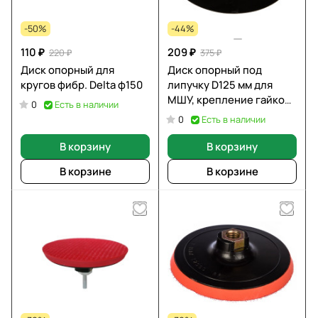
-50%
-44%
110 ₽
209 ₽
220 ₽
375 ₽
Диск опорный для
Диск опорный под
кругов фибр. Delta ф150
липучку D125 мм для
МШУ, крепление гайкой
Есть в наличии
0
М14 ПРАКТИКА 776-737
Есть в наличии
0
В корзину
В корзину
В корзине
В корзине