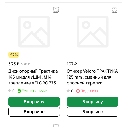
-37%
333 ₽
167 ₽
530 ₽
Диск опорный Практика
Стикер Velcro ПРАКТИКА
145 мм для УШМ , М14,
125 mm , сменный для
крепление VELCRO 773-
опорной тарелки
019
Есть в наличии
Под заказ
0
0
В корзину
В корзину
В корзине
В корзине