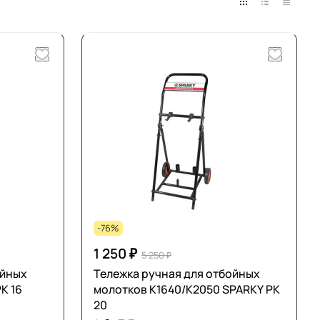
-76%
1 250 ₽
5 250 ₽
ойных
Тележка ручная для отбойных
К 16
молотков К1640/К2050 SPARKY РК
20