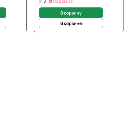
0
Под заказ
В корзину
В корзине
8 800 7007 905
shop@garo24.ru
г. Красноярск, пр. Комсомольский, д. 1Б