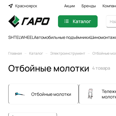
Красноярск
Акции
Бренды
Компан
Каталог
SHTELWHEEL
Автомобильные подъёмники
Шиномонтажн
–
–
–
Главная
Каталог
Электроинструмент
Отбойные мо
Отбойные молотки
4 товара
Тележк
Отбойные молотки
молот