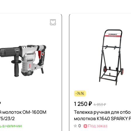
-74%
₽
1 250 ₽
4 853 ₽
й молоток ОМ-1600М
Тележка ручная для отб
75/23/2
молотков К1640 SPARKY Р
ь в наличии
0
Под заказ