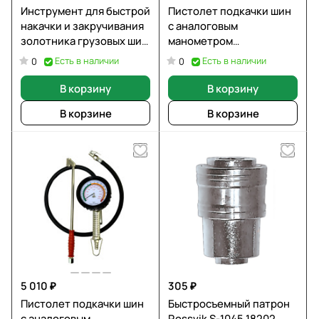
Инструмент для быстрой
Пистолет подкачки шин
накачки и закручивания
с аналоговым
золотника грузовых шин
манометром
с манометром
WIEDERKRAFT WDK-29115
Есть в наличии
Есть в наличии
0
0
SHTELWHEEL ST-005F
В корзину
В корзину
В корзине
В корзине
5 010 ₽
305 ₽
Пистолет подкачки шин
Быстросъемный патрон
с аналоговым
Rossvik S-1045 18202