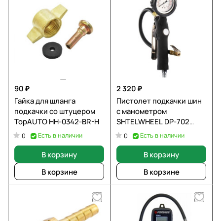
90 ₽
2 320 ₽
Гайка для шланга
Пистолет подкачки шин
подкачки со штуцером
с манометром
TopAUTO HH-0342-BR-H
SHTELWHEEL DP-702
ударнопрочный
Есть в наличии
Есть в наличии
0
0
В корзину
В корзину
В корзине
В корзине