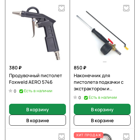
380 ₽
850 ₽
Продувочный пистолет
Наконечник для
Foxweld AERO 5746
пистолета подкачки с
экстрактором и
Есть в наличии
0
манометром Master
Есть в наличии
0
Tires EG-10030
В корзину
В корзину
В корзине
В корзине
ХИТ ПРОДАЖ