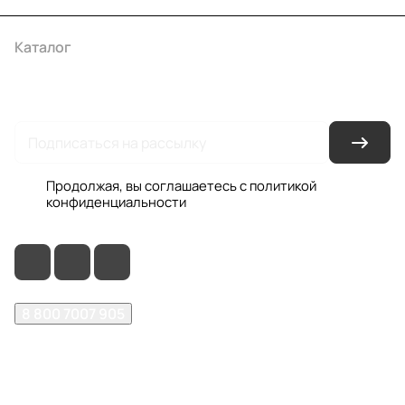
Каталог
Акции
Бренды
Услуги
Условия оплаты
Условия доставки
Контакты
Магазины
Гарантия на товар
Документы
Оферта
Продолжая, вы соглашаетесь с
политикой
конфиденциальности
8 800 7007 905
shop@garo24.ru
г. Красноярск, пр. Комсомольский, д. 1Б