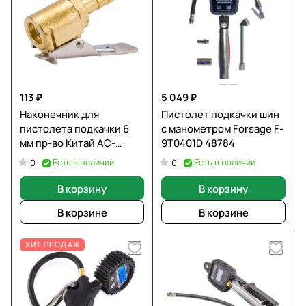
113 ₽
5 049 ₽
Наконечник для
Пистолет подкачки шин
пистолета подкачки 6
с манометром Forsage F-
мм пр-во Китай AC-
9T0401D 48784
02/6мм
Есть в наличии
Есть в наличии
0
0
В корзину
В корзину
В корзине
В корзине
ХИТ ПРОДАЖ