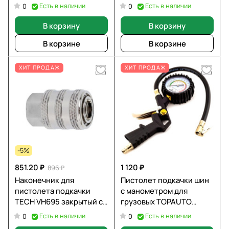
SHTELWHEEL ST-005G
Есть в наличии
Есть в наличии
0
0
В корзину
В корзину
В корзине
В корзине
ХИТ ПРОДАЖ
ХИТ ПРОДАЖ
-5%
851.20 ₽
1 120 ₽
896 ₽
Наконечник для
Пистолет подкачки шин
пистолета подкачки
с манометром для
TECH VH695 закрытый с
грузовых TOPAUTO
зажимом для вентелей
14450
Есть в наличии
Есть в наличии
0
0