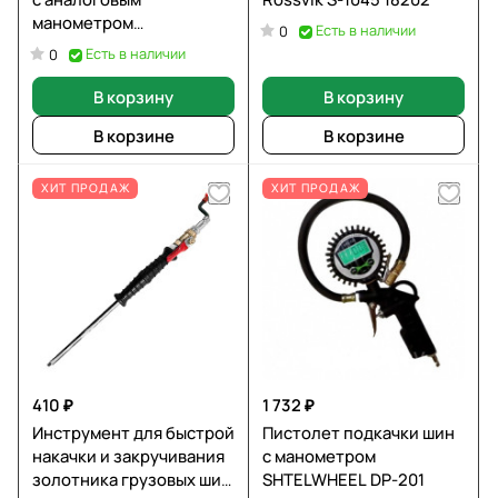
манометром
Есть в наличии
0
WIEDERKRAFT WDK-29110
Есть в наличии
0
В корзину
В корзину
В корзине
В корзине
ХИТ ПРОДАЖ
ХИТ ПРОДАЖ
410 ₽
1 732 ₽
Инструмент для быстрой
Пистолет подкачки шин
накачки и закручивания
с манометром
золотника грузовых шин
SHTELWHEEL DP-201