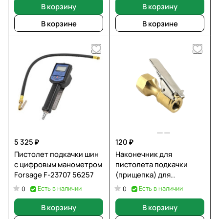
В корзину
В корзину
В корзине
В корзине
5 325 ₽
120 ₽
Пистолет подкачки шин
Наконечник для
с цифровым манометром
пистолета подкачки
Forsage F-23707 56257
(прищепка) для
внутренних колес 1/4 "
Есть в наличии
Есть в наличии
0
0
HiBetter HB8810-2
В корзину
В корзину