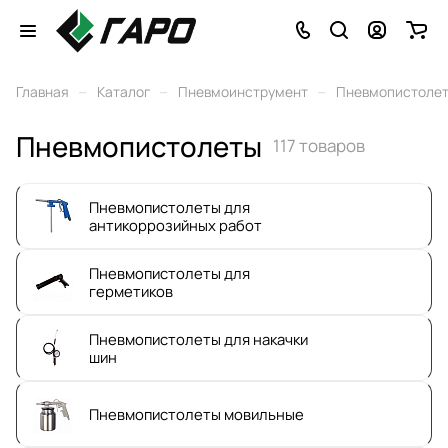
–
–
–
Главная
Каталог
Пневмоинструмент
Пневмопистоле
Пневмопистолеты
117 товаров
Пневмопистолеты для
антикоррозийных работ
Пневмопистолеты для
герметиков
Пневмопистолеты для накачки
шин
Пневмопистолеты мовильные