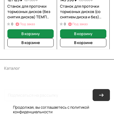
Станок для проточки
Станок для проточки
тормозных дисков (без
тормозных дисков (со
снятия дисков) ТЕМП
снятием диска и без)
BL202B
ТЕМП BL602A
Под заказ
Под заказ
0
0
В корзину
В корзину
В корзине
В корзине
Каталог
Акции
Бренды
Услуги
Условия оплаты
Условия доставки
Контакты
Магазины
Гарантия на товар
Документы
Оферта
Продолжая, вы соглашаетесь с
политикой
конфиденциальности