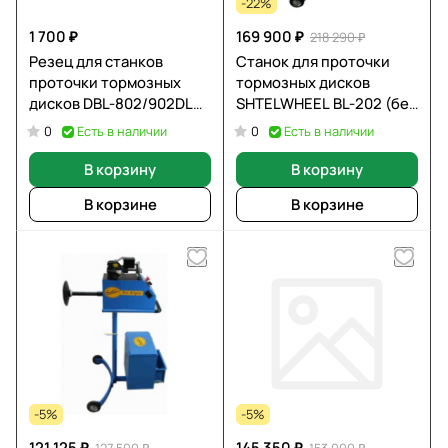
-22%
1 700 ₽
169 900 ₽
218 290 ₽
Резец для станков
Станок для проточки
проточки тормозных
тормозных дисков
дисков DBL-802/902DL
SHTELWHEEL BL-202 (без
Mitsubishi TCMT110204
снятия дисков)
Есть в наличии
Есть в наличии
0
0
В корзину
В корзину
В корзине
В корзине
-5%
-5%
121 125 ₽
145 350 ₽
127 500 ₽
153 000 ₽