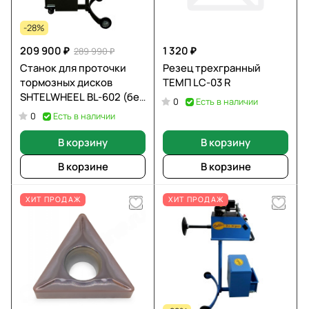
-28%
209 900 ₽
1 320 ₽
289 990 ₽
Станок для проточки
Резец трехгранный
тормозных дисков
ТЕМП LC-03 R
SHTELWHEEL BL-602 (без
Есть в наличии
0
снятия и со снятием
Есть в наличии
0
дисков)
В корзину
В корзину
В корзине
В корзине
ХИТ ПРОДАЖ
ХИТ ПРОДАЖ