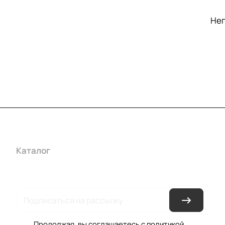
Неп
Каталог
Акции
Бренды
Услуги
Условия оплаты
Усло
Гарантия на товар
Документы
Оферта
Продолжая, вы соглашаетесь с
политикой