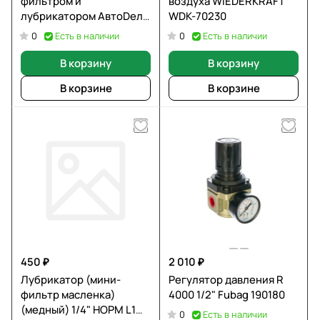
фильтром и
воздуха WIEDERKRAFT
лубрикатором АвтоDело
WDK-70230
42560 10841
Есть в наличии
Есть в наличии
0
0
В корзину
В корзину
В корзине
В корзине
450 ₽
2 010 ₽
Лубрикатор (мини-
Регулятор давления R
фильтр масленка)
4000 1/2" Fubag 190180
(медный) 1/4" НОРМ L1
Есть в наличии
0