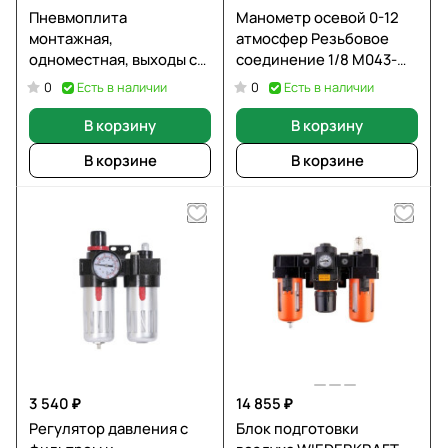
Пневмоплита
Манометр осевой 0-12
монтажная,
атмосфер Резьбовое
одноместная, выходы с
соединение 1/8 M043-
боку 902-F2A CAMOZZI
Р12 CAMOZZI
Есть в наличии
Есть в наличии
0
0
В корзину
В корзину
В корзине
В корзине
3 540 ₽
14 855 ₽
Регулятор давления с
Блок подготовки