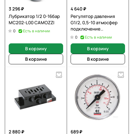
3 296 ₽
4 640 ₽
Лубрикатор 1/2 0-16бар
Регулятор давления
MC202-L00 CAMOZZI
G1/2, 0,5-10 атмосфер
подключение
Есть в наличии
0
манометра G1/8 MC202-
Есть в наличии
0
R00 CAMOZZI
В корзину
В корзину
В корзине
В корзине
2 880 ₽
689 ₽