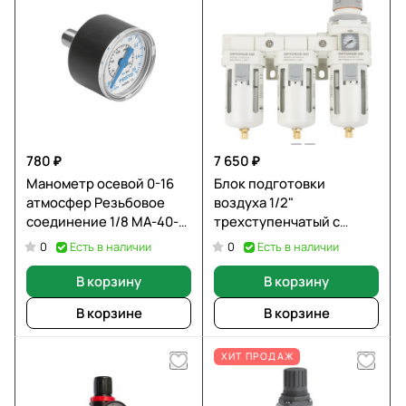
780 ₽
7 650 ₽
Манометр осевой 0-16
Блок подготовки
атмосфер Резьбовое
воздуха 1/2"
соединение 1/8 MA-40-
трехступенчатый с
16-1/8 FESTO
влагомаслоотделителем
Есть в наличии
Есть в наличии
0
0
OPTIMUS AFFW4000-04
В корзину
В корзину
В корзине
В корзине
ХИТ ПРОДАЖ