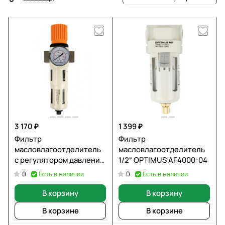
3 170 ₽
1 399 ₽
Фильтр
Фильтр
масловлагоотделитель
масловлагоотделитель
с регулятором давления
1/2" OPTIMUS AF4000-04
и автосбросом 1/2", 5 мкм
Есть в наличии
Есть в наличии
0
0
WIEDERKRAFT WDK-
7740FA
В корзину
В корзину
В корзине
В корзине