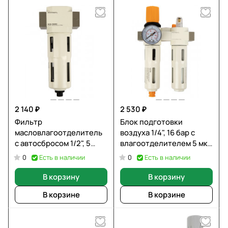
2 140 ₽
2 530 ₽
Фильтр
Блок подготовки
масловлагоотделитель
воздуха 1/4", 16 бар с
с автосбросом 1/2", 5
влагоотделителем 5 мкм
мкм, 16 бар
WIEDERKRAFT WDK-
Есть в наличии
Есть в наличии
0
0
WIEDERKRAFT WDK-
70120FD
7840FA
В корзину
В корзину
В корзине
В корзине