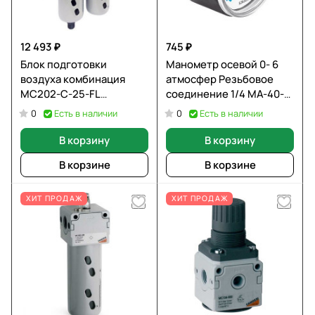
12 493 ₽
745 ₽
Блок подготовки
Манометр осевой 0- 6
воздуха комбинация
атмосфер Резьбовое
MC202-C-25-FL
соединение 1/4 MA-40-
CAMOZZI
6-R1/4-EN FESTO
Есть в наличии
Есть в наличии
0
0
В корзину
В корзину
В корзине
В корзине
ХИТ ПРОДАЖ
ХИТ ПРОДАЖ