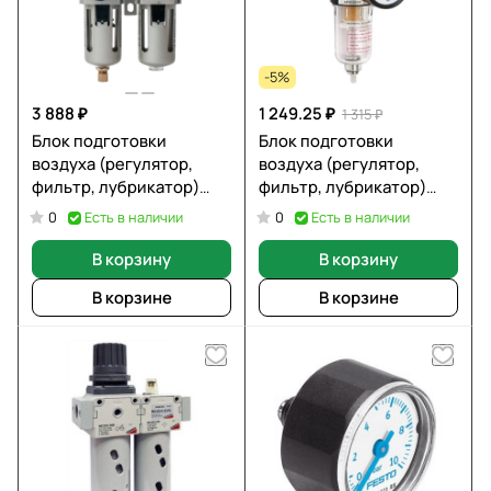
-5%
3 888 ₽
1 249.25 ₽
1 315 ₽
Блок подготовки
Блок подготовки
воздуха (регулятор,
воздуха (регулятор,
фильтр, лубрикатор)
фильтр, лубрикатор)
1700 л/мин 3/8" DMECL
2000 л/мин 1/4" DMECL
Есть в наличии
Есть в наличии
0
0
AC3010-3
AFR2002-2
В корзину
В корзину
В корзине
В корзине