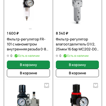
1 600 ₽
8 340 ₽
Фильтр-регулятор FR-
Фильтр-регулятор
101 с манометром
влагоотделитель G1/2,
внутренняя резьба 0-8
25мкм 16 бар MC202-D00
бар, 1/4" Fubag 190101
CAMOZZI
Есть в наличии
Есть в наличии
0
0
В корзину
В корзину
В корзине
В корзине