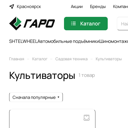
Красноярск
Акции
Бренды
Компан
Каталог
SHTELWHEEL
Автомобильные подъёмники
Шиномонтажн
–
–
–
Главная
Каталог
Садовая техника
Культиваторы
Культиваторы
1 товар
Сначала популярные