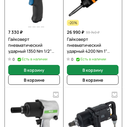
-20%
7 330 ₽
26 990 ₽
33 740 ₽
Гайковерт
Гайковерт
пневматический
пневматический
ударный 1350 Nm 1/2"
ударный 4200 Nm 1"
OPTIMUS OPT-PW2040
SHTELWHEEL 99905B2
Есть в наличии
Есть в наличии
0
0
В корзину
В корзину
В корзине
В корзине