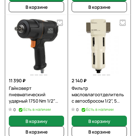
В корзине
В корзине
11 390 ₽
2 140 ₽
Гайковерт
Фильтр
пневматический
масловлагоотделитель
ударный 1750 Nm 1/2"
с автосбросом 1/2", 5
WIEDERKRAFT WDK-
мкм, 16 бар
Есть в наличии
Есть в наличии
0
0
20450
WIEDERKRAFT WDK-
7840FA
В корзину
В корзину
В корзине
В корзине