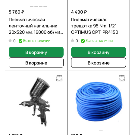
5 760 ₽
4 490 ₽
Пневматическая
Пневматическая
ленточный напильник
трещотка 95 Nm, 1/2”
20x520 мм, 16000 об/мин
OPTIMUS OPT-PR4150
OPTIMUS OPT-BS6550
Есть в наличии
Есть в наличии
0
0
В корзину
В корзину
В корзине
В корзине