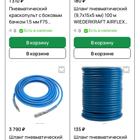
1 310 ₽
180 ₽
Пневматический
Шланг пневматический
краскопульт с боковым
(9,7х15х5 мм) 100 м
бачком 1.5 мм F75
WIEDERKRAFT AIRFLEX
RongPeng RP8031
WDK-65900
Есть в наличии
Есть в наличии
0
0
В корзину
В корзину
В корзине
В корзине
3 790 ₽
135 ₽
Шланг пневматический
Шланг пневматический