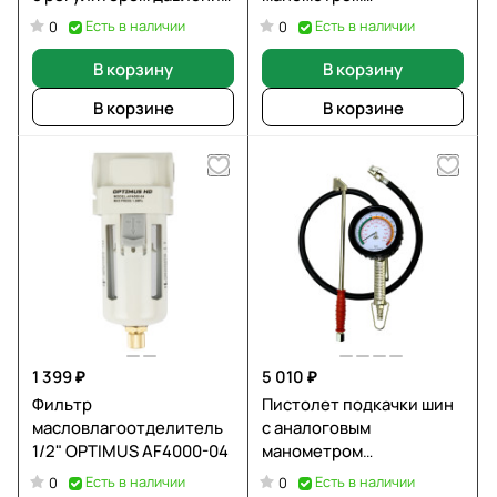
и автосбросом 1/2", 5 мкм
WIEDERKRAFT WDK-29115
Есть в наличии
Есть в наличии
0
0
WIEDERKRAFT WDK-
7740FA
В корзину
В корзину
В корзине
В корзине
1 399 ₽
5 010 ₽
Фильтр
Пистолет подкачки шин
масловлагоотделитель
с аналоговым
1/2" OPTIMUS AF4000-04
манометром
WIEDERKRAFT WDK-29110
Есть в наличии
Есть в наличии
0
0