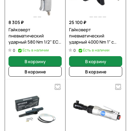
8 305 ₽
25 100 ₽
Гайковерт
Гайковерт
пневматический
пневматический
ударный 580 Nm 1/2" ECO
ударный 4000 Nm 1" с
AIW-610
коротким валом
Есть в наличии
Есть в наличии
0
0
WIEDERKRAFT WDK-
20830S
В корзину
В корзину
В корзине
В корзине