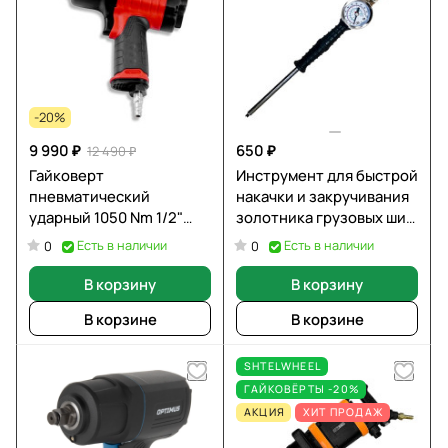
-20%
9 990 ₽
650 ₽
12 490 ₽
Гайковерт
Инструмент для быстрой
пневматический
накачки и закручивания
ударный 1050 Nm 1/2"
золотника грузовых шин
SHTELWHEEL BQ-35D01R
с манометром
Есть в наличии
Есть в наличии
0
0
SHTELWHEEL ST-005F
В корзину
В корзину
В корзине
В корзине
SHTELWHEEL
ГАЙКОВЁРТЫ -20%
АКЦИЯ
ХИТ ПРОДАЖ