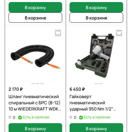
В корзину
В корзину
В корзине
В корзине
2 170 ₽
6 450 ₽
Шланг пневматический
Гайковерт
спиральный с БРС (8-12)
пневматический
10 м WIEDERKRAFT WDK-
ударный 950 Nm 1/2"
65710
Zammer ZM-3700 с
Есть в наличии
Есть в наличии
0
0
ударыными головками
В корзину
В корзину