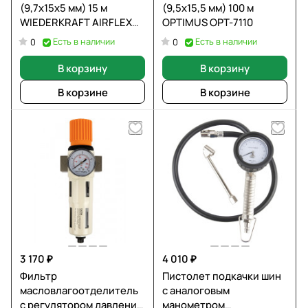
(9,7х15х5 мм) 15 м
(9,5х15,5 мм) 100 м
WIEDERKRAFT AIRFLEX
OPTIMUS OPT-7110
WDK-65915
Есть в наличии
Есть в наличии
0
0
В корзину
В корзину
В корзине
В корзине
3 170 ₽
4 010 ₽
Фильтр
Пистолет подкачки шин
масловлагоотделитель
с аналоговым
с регулятором давления
манометром