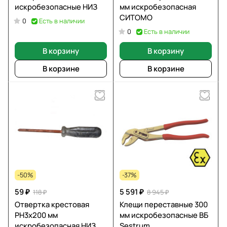
искробезопасные НИЗ
мм искробезопасная
СИТОМО
Есть в наличии
0
Есть в наличии
0
В корзину
В корзину
В корзине
В корзине
-50%
-37%
59 ₽
5 591 ₽
118 ₽
8 945 ₽
Отвертка крестовая
Клещи переставные 300
PH3x200 мм
мм искробезопасные ВБ
искробезопасная НИЗ
Sеstrum