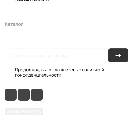
Каталог
Акции
Бренды
Услуги
Условия оплаты
Условия доставки
Контакты
Магазины
Гарантия на товар
Документы
Оферта
Продолжая, вы соглашаетесь с
политикой
конфиденциальности
8 800 7007 905
shop@garo24.ru