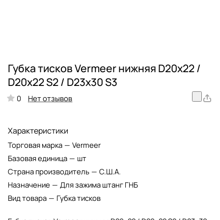
Губка тисков Vermeer нижняя D20х22 /
D20х22 S2 / D23х30 S3
Нет отзывов
0
Характеристики
Торговая марка
—
Vermeer
Базовая единица
—
шт
Страна производитель
—
С.Ш.А.
Назначение
—
Для зажима штанг ГНБ
Вид товара
—
Губка тисков