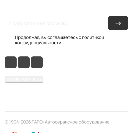
Гарантия на товар
Документы
Оферта
Продолжая, вы соглашаетесь с
политикой
конфиденциальности
8 800 7007 905
shop@garo24.ru
г. Красноярск, пр. Комсомольский, д. 1Б
© 1994-2026 ГАРО: Автосервисное оборудование