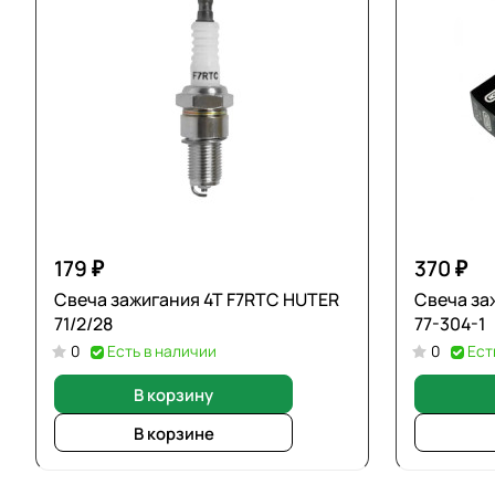
179 ₽
370 ₽
Свеча зажигания 4T F7RTC HUTER
Свеча за
71/2/28
77-304-1
0
Есть в наличии
0
Ест
В корзину
В корзине