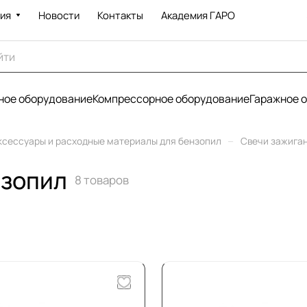
ия
Новости
Контакты
Академия ГАРО
ое оборудование
Компрессорное оборудование
Гаражное 
–
ксессуары и расходные материалы для бензопил
Свечи зажиган
нзопил
8 товаров