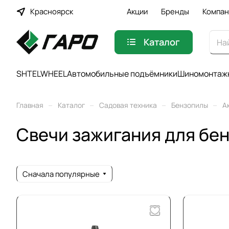
Красноярск
Акции
Бренды
Компан
Каталог
SHTELWHEEL
Автомобильные подъёмники
Шиномонтажн
–
–
–
–
Главная
Каталог
Садовая техника
Бензопилы
А
Свечи зажигания для бе
Сначала популярные