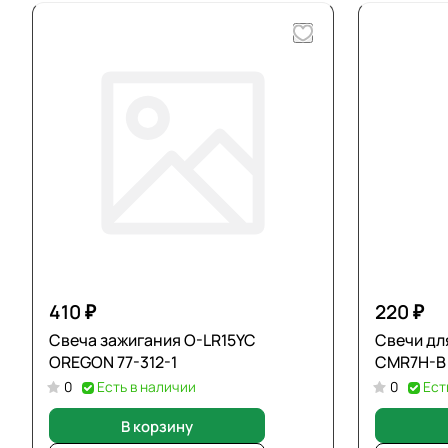
410 ₽
220 ₽
Свеча зажигания O-LR15YC
Свечи для
OREGON 77-312-1
CMR7H-B
0
Есть в наличии
0
Ест
В корзину