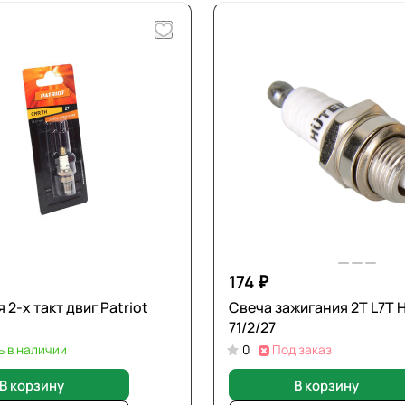
174 ₽
 2-х такт двиг Patriot
Свеча зажигания 2T L7T 
71/2/27
ь в наличии
0
Под заказ
В корзину
В корзину