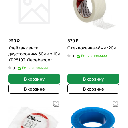
230 ₽
879 ₽
Клейкая лента
Стеклоканва 48мм*20м
двусторонняя 50мм х 10м
Есть в наличии
0
KPP510T Klebebander
(полипропилен) 55035
Есть в наличии
0
В корзину
В корзину
В корзине
В корзине