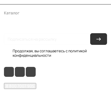
Каталог
Акции
Бренды
Услуги
Условия оплаты
Условия доставки
Контакты
Магазины
Гарантия на товар
Документы
Оферта
Продолжая, вы соглашаетесь с
политикой
конфиденциальности
8 800 7007 905
shop@garo24.ru
г. Красноярск, пр. Комсомольский, д. 1Б