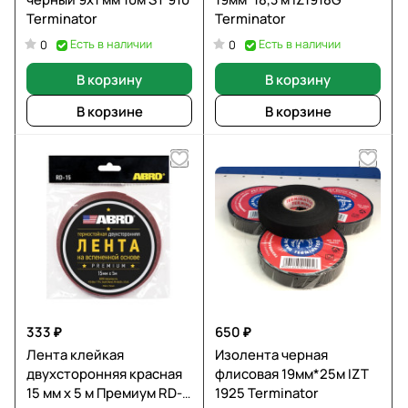
Terminator
Terminator
Есть в наличии
Есть в наличии
0
0
В корзину
В корзину
В корзине
В корзине
333 ₽
650 ₽
Лента клейкая
Изолента черная
двухсторонняя красная
флисовая 19мм*25м IZT
15 мм х 5 м Премиум RD-
1925 Terminator