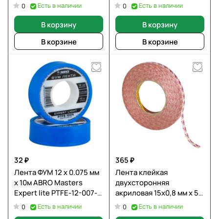
15 ABRO
Есть в наличии
Есть в наличии
0
0
В корзину
В корзину
В корзине
В корзине
32 ₽
365 ₽
Лента ФУМ 12 x 0.075 мм
Лента клейкая
x 10м ABRO Masters
двухсторонняя
Expert lite PTFE-12-007-
акриловая 15х0,8 мм х 5
10-RE
м 6308 3М
Есть в наличии
Есть в наличии
0
0