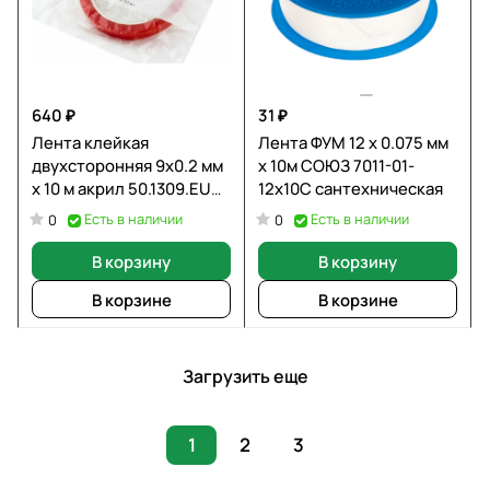
640 ₽
31 ₽
Лента клейкая
Лента ФУМ 12 x 0.075 мм
двухсторонняя 9х0.2 мм
x 10м СОЮЗ 7011-01-
х 10 м акрил 50.1309.EU
12x10С сантехническая
Ultra Adolf Bucher
Есть в наличии
Есть в наличии
0
0
В корзину
В корзину
В корзине
В корзине
Загрузить еще
1
2
3