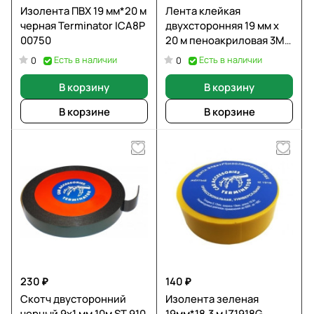
Изолента ПВХ 19 мм*20 м
Лента клейкая
черная Terminator ICA8P
двухсторонняя 19 мм х
00750
20 м пеноакриловая 3М
80322 PT1100 A+
Есть в наличии
Есть в наличии
0
0
В корзину
В корзину
В корзине
В корзине
230 ₽
140 ₽
Скотч двусторонний
Изолента зеленая
черный 9х1 мм 10м ST 910
19мм*18,3 м IZ1918G