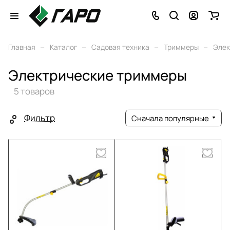
–
–
–
–
Главная
Каталог
Садовая техника
Триммеры
Элек
Электрические триммеры
5 товаров
Фильтр
Сначала популярные