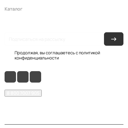
Каталог
Акции
Бренды
Услуги
Условия оплаты
Условия доставки
Контакты
Магазины
Гарантия на товар
Документы
Оферта
Продолжая, вы соглашаетесь с
политикой
конфиденциальности
8 800 7007 905
shop@garo24.ru
г. Красноярск, пр. Комсомольский, д. 1Б