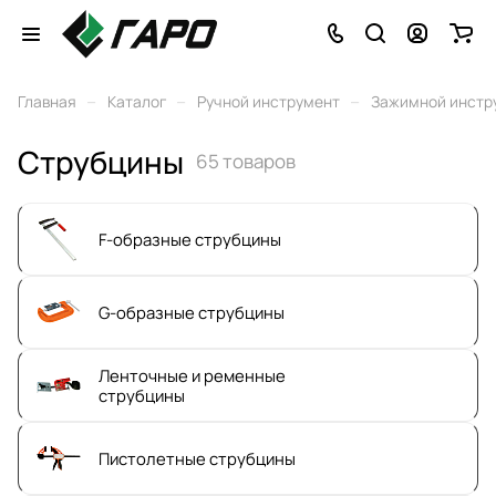
–
–
–
Главная
Каталог
Ручной инструмент
Зажимной инстр
Струбцины
65 товаров
F-образные струбцины
G-образные струбцины
Ленточные и ременные
струбцины
Пистолетные струбцины