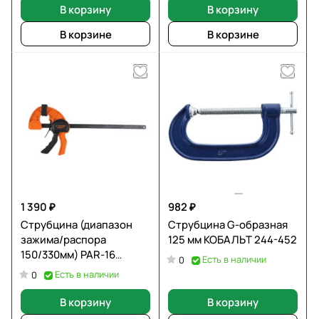
В корзину
В корзину
В корзине
В корзине
1 390 ₽
982 ₽
Струбцина (диапазон
Струбцина G-образная
зажима/распора
125 мм КОБАЛЬТ 244-452
150/330мм) PAR-16
Есть в наличии
0
100140
Есть в наличии
0
В корзину
В корзину