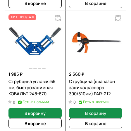
В корзине
В корзине
ХИТ ПРОДАЖ
1 985 ₽
2 560 ₽
Струбцина угловая 65
Струбцина (диапазон
мм, быстрозажимная
зажима/распора
КОБАЛЬТ 248-870
300/510мм) PAR-212
100143
Есть в наличии
Есть в наличии
0
0
В корзину
В корзину
В корзине
В корзине