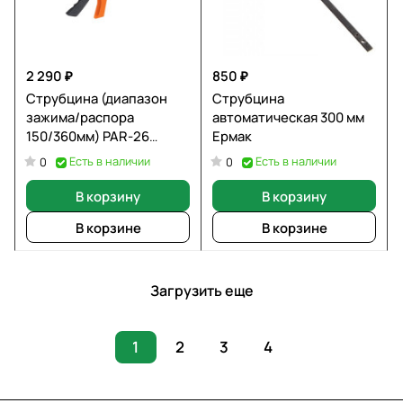
2 290 ₽
850 ₽
Струбцина (диапазон
Струбцина
зажима/распора
автоматическая 300 мм
150/360мм) PAR-26
Ермак
100142
Есть в наличии
Есть в наличии
0
0
В корзину
В корзину
В корзине
В корзине
Загрузить еще
1
2
3
4