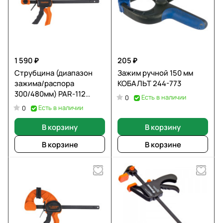
1 590 ₽
205 ₽
Струбцина (диапазон
Зажим ручной 150 мм
зажима/распора
КОБАЛЬТ 244-773
300/480мм) PAR-112
Есть в наличии
0
100141
Есть в наличии
0
В корзину
В корзину
В корзине
В корзине