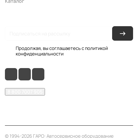
Каталог
Акции
Бренды
Услуги
Условия оплаты
Условия доставки
Контакты
Магазины
Гарантия на товар
Документы
Оферта
Продолжая, вы соглашаетесь с
политикой
конфиденциальности
8 800 7007 905
shop@garo24.ru
г. Красноярск, пр. Комсомольский, д. 1Б
© 1994-2026 ГАРО: Автосервисное оборудование