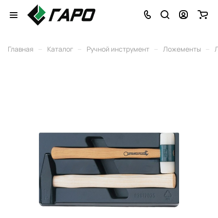
–
–
–
–
Главная
Каталог
Ручной инструмент
Ложементы