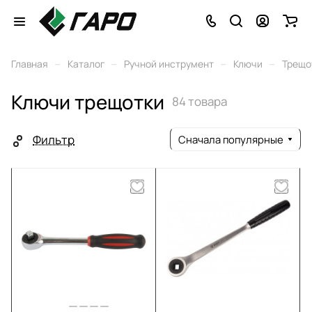
–
–
–
–
Главная
Каталог
Ручной инструмент
Ключи
Трещо
Ключи трещотки
84 товара
Фильтр
Сначала популярные