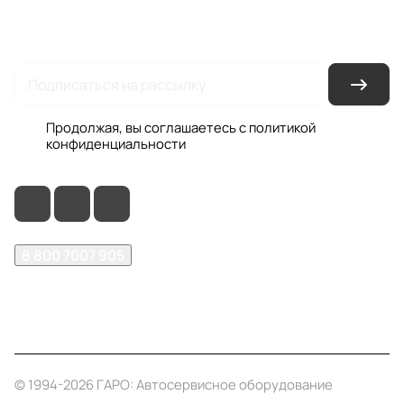
Условия доставки
Контакты
Магазины
Гарантия на товар
Документы
Оферта
Продолжая, вы соглашаетесь с
политикой
конфиденциальности
8 800 7007 905
shop@garo24.ru
г. Красноярск, пр. Комсомольский, д. 1Б
© 1994-2026 ГАРО: Автосервисное оборудование