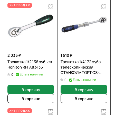
ХИТ ПРОДАЖ
2 036 ₽
1 510 ₽
Трещотка 1/2" 36 зубьев
Трещотка 1/4" 72 зуба
Honiton RH-A83436
телескопическая
СТАНКОИМПОРТ CS-
Есть в наличии
0
T.14.60.72T
Есть в наличии
0
В корзину
В корзину
В корзине
В корзине
ХИТ ПРОДАЖ