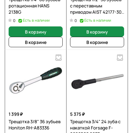
ротационная HANS
с переставным
2138G
приводом AIST 42177-30
00-00017632
Есть в наличии
Есть в наличии
0
0
В корзину
В корзину
В корзине
В корзине
1 399 ₽
5 375 ₽
Трещотка 3/8" 36 зубьев
Трещотка 3/4" 24 зуба с
Honiton RH-A83336
накаткой Forsage F-