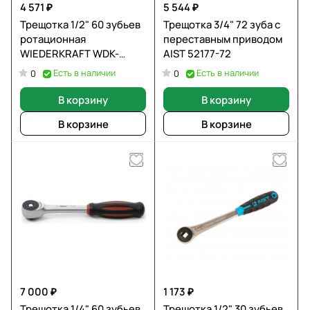
4 571 ₽
5 544 ₽
Трещотка 1/2" 60 зубьев
Трещотка 3/4" 72 зуба с
ротационная
переставным приводом
WIEDERKRAFT WDK-
AIST 52177-72
RH1260
Есть в наличии
Есть в наличии
0
0
В корзину
В корзину
В корзине
В корзине
7 000 ₽
1 173 ₽
Трещотка 1/4" 60 зубьев
Трещотка 1/2" 30 зубьев