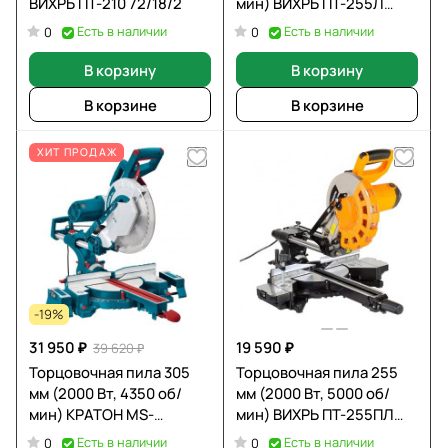
ВИХРЬ ПТ-210 72/18/2
мин) ВИХРЬ ПТ-255Л
72/18/1
Есть в наличии
Есть в наличии
0
0
В корзину
В корзину
В корзине
В корзине
ХИТ ПРОДАЖ
-19%
31 950 ₽
19 590 ₽
39 620 ₽
Торцовочная пила 305
Торцовочная пила 255
мм (2000 Вт, 4350 об/
мм (2000 Вт, 5000 об/
мин) КРАТОН MS-
мин) ВИХРЬ ПТ-255ПЛ
2100/305 4 01 07 024
72/18/3
Есть в наличии
Есть в наличии
0
0