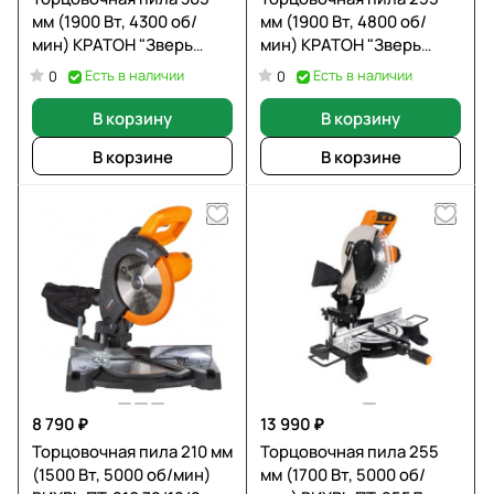
мм (1900 Вт, 4300 об/
мм (1900 Вт, 4800 об/
мин) КРАТОН "Зверь
мин) КРАТОН "Зверь
машина" MS-1900/305 4
машина" MS-1900/255М
Есть в наличии
Есть в наличии
0
0
01 07 022
4 01 07 029
В корзину
В корзину
В корзине
В корзине
8 790 ₽
13 990 ₽
Торцовочная пила 210 мм
Торцовочная пила 255
(1500 Вт, 5000 об/мин)
мм (1700 Вт, 5000 об/