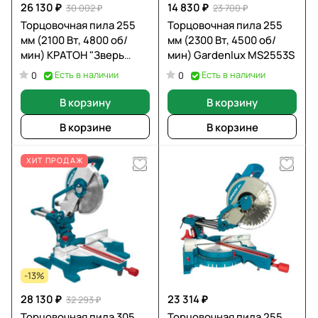
26 130 ₽
14 830 ₽
30 002 ₽
23 700 ₽
Торцовочная пила 255
Торцовочная пила 255
мм (2100 Вт, 4800 об/
мм (2300 Вт, 4500 об/
мин) КРАТОН "Зверь
мин) Gardenlux MS2553S
машина" MS-2100/255-
Есть в наличии
Есть в наличии
0
0
430L 4 01 07 030
В корзину
В корзину
В корзине
В корзине
ХИТ ПРОДАЖ
-13%
28 130 ₽
23 314 ₽
32 293 ₽
Торцовочная пила 305
Торцовочная пила 255