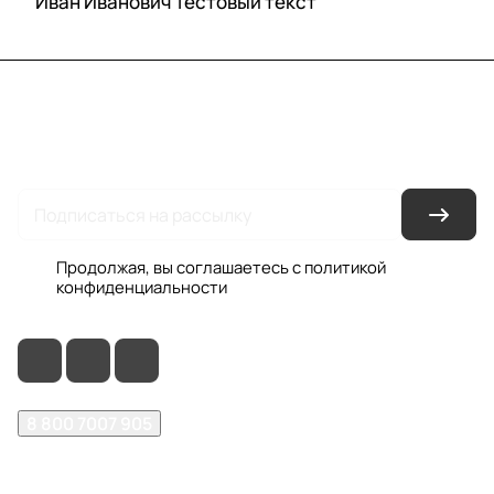
Иван Иванович Тестовый текст
Каталог
Акции
Бренды
Услуги
Условия оплаты
Условия доставки
Контакты
Магазины
Гарантия на товар
Документы
Оферта
Продолжая, вы соглашаетесь с
политикой
конфиденциальности
8 800 7007 905
shop@garo24.ru