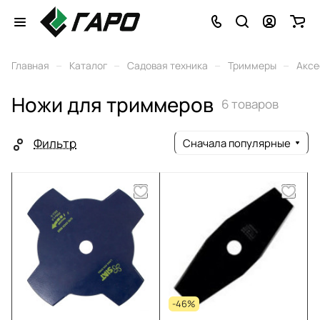
–
–
–
–
Главная
Каталог
Садовая техника
Триммеры
Аксе
Ножи для триммеров
6 товаров
Фильтр
Сначала популярные
-46%