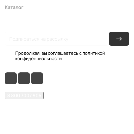
Каталог
Акции
Бренды
Услуги
Условия оплаты
Условия доставки
Контакты
Магазины
Гарантия на товар
Документы
Оферта
Продолжая, вы соглашаетесь с
политикой
конфиденциальности
8 800 7007 905
shop@garo24.ru
г. Красноярск, пр. Комсомольский, д. 1Б