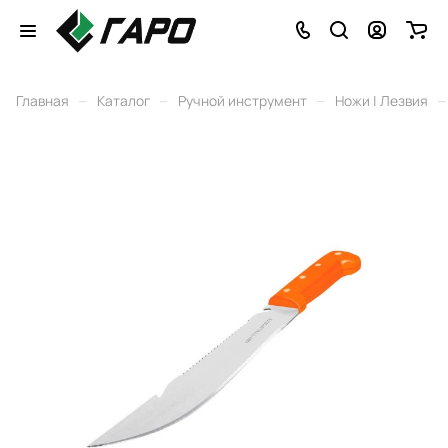
–
–
–
–
Главная
Каталог
Ручной инструмент
Ножи | Лезвия