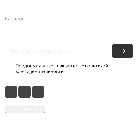
Каталог
Акции
Бренды
Услуги
Условия оплаты
Условия доставки
Контакты
Магазины
Гарантия на товар
Документы
Оферта
Продолжая, вы соглашаетесь с
политикой
конфиденциальности
8 800 7007 905
shop@garo24.ru
г. Красноярск, пр. Комсомольский, д. 1Б