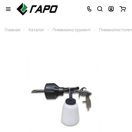
–
–
–
Главная
Каталог
Пневмоинструмент
Пневмопистоле