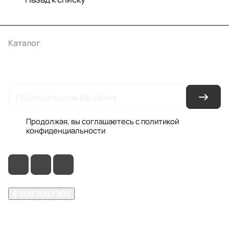
Каталог
Акции
Бренды
Услуги
Условия оплаты
Условия доставки
Контакты
Магазины
Гарантия на товар
Документы
Оферта
Продолжая, вы соглашаетесь с
политикой
конфиденциальности
8 800 7007 905
shop@garo24.ru