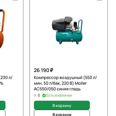
26 190 ₽
230 л/
Компрессор воздушный (550 л/
РЬ
мин, 50 л/бак, 220 В) Moller
AC550/050 синяя гладь
0
Есть в наличии
В корзину
В корзине