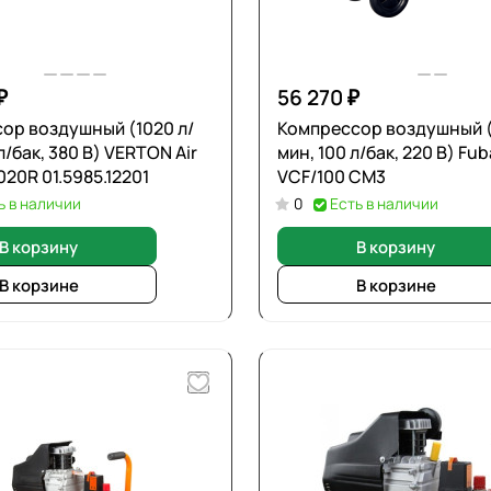
₽
56 270 ₽
ор воздушный (1020 л/
Компрессор воздушный (
л/бак, 380 В) VERTON Air
мин, 100 л/бак, 220 В) Fu
20R 01.5985.12201
VCF/100 СM3
ь в наличии
0
Есть в наличии
В корзину
В корзину
В корзине
В корзине