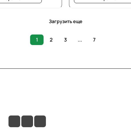
Загрузить еще
1
2
3
...
7
вия доставки
Контакты
Магазины