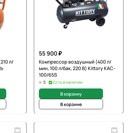
55 900 ₽
210 л/
Компрессор воздушный (400 л/
РЬ
мин, 100 л/бак, 220 В) Kittory KAC-
100/65S
5
Есть в наличии
В корзину
В корзине