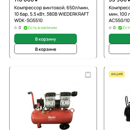
Компрессор винтовой, 650л/мин,
Компресс
10 бар, 5.5 кВт, 380В WIEDERKRAFT
мин, 100 л
WDK-SG5510
AC550/10
0
Есть в наличии
0
Ест
В корзину
В корзине
АКЦИЯ