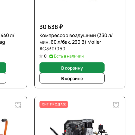
30 638 ₽
440 л/
Компрессор воздушный (330 л/
bag
мин, 60 л/бак, 230 В) Moller
AC330/060
0
Есть в наличии
В корзину
В корзине
ХИТ ПРОДАЖ