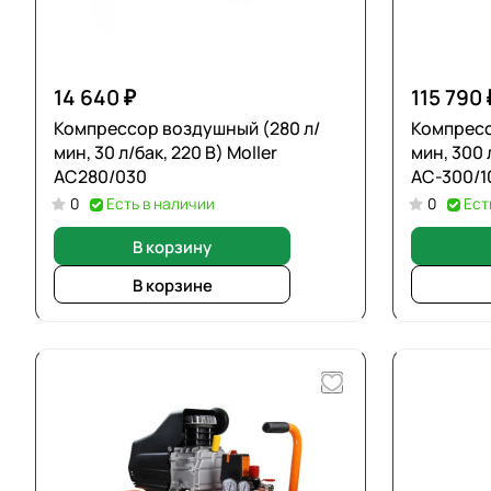
14 640 ₽
115 790 
Компрессор воздушный (280 л/
Компресс
мин, 30 л/бак, 220 В) Moller
мин, 300 
AC280/030
AC-300/10
0
Есть в наличии
0
Ест
В корзину
В корзине