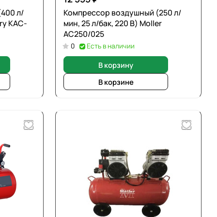
400 л/
Компрессор воздушный (250 л/
ory KAC-
мин, 25 л/бак, 220 В) Moller
AC250/025
0
Есть в наличии
В корзину
В корзине