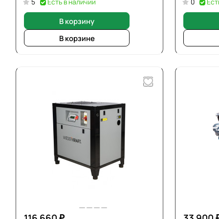
5
Есть в наличии
0
Ест
В корзину
В корзине
116 660 ₽
33 900 