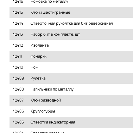
42416
Ножовка по металлу
42415
Ключи шестигранные
42414
Отверточная рукоятка для бит реверсивная
42413
Набор бит в комплекте, шт
42412
Изолента
42411
Фонарик
42410
Нож
42409
Рулетка
42408
Напильники по металлу
42407
Ключ разводной
42406
Круглогубцы
42405
Отвертка индикаторная