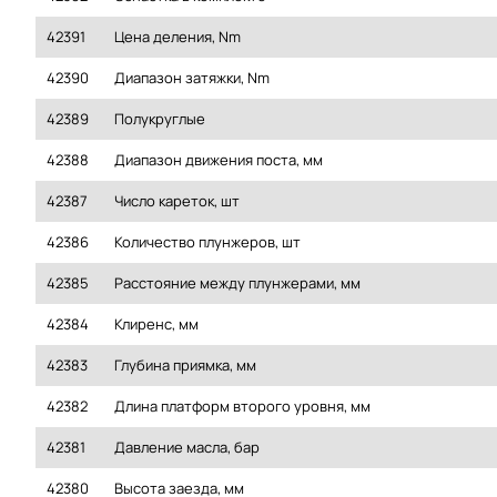
42391
Цена деления, Nm
42390
Диапазон затяжки, Nm
42389
Полукруглые
42388
Диапазон движения поста, мм
42387
Число кареток, шт
42386
Количество плунжеров, шт
42385
Расстояние между плунжерами, мм
42384
Клиренс, мм
42383
Глубина приямка, мм
42382
Длина платформ второго уровня, мм
42381
Давление масла, бар
42380
Высота заезда, мм