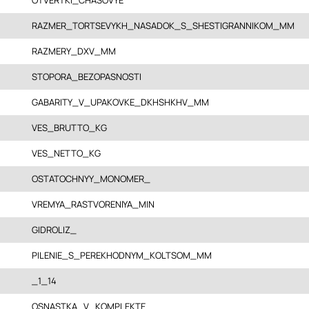
OTVERTKI_CHASOVYE
RAZMER_TORTSEVYKH_NASADOK_S_SHESTIGRANNIKOM_MM
RAZMERY_DXV_MM
STOPORA_BEZOPASNOSTI
GABARITY_V_UPAKOVKE_DKHSHKHV_MM
VES_BRUTTO_KG
VES_NETTO_KG
OSTATOCHNYY_MONOMER_
VREMYA_RASTVORENIYA_MIN
GIDROLIZ_
PILENIE_S_PEREKHODNYM_KOLTSOM_MM
_1_14
OSNASTKA_V_KOMPLEKTE