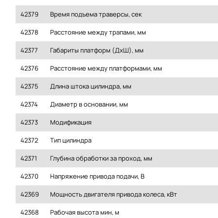
42379
Время подъема траверсы, сек
42378
Расстояние между трапами, мм
42377
Габариты платформ (ДхШ), мм
42376
Расстояние между платформами, мм
42375
Длина штока цилиндра, мм
42374
Диаметр в основании, мм
42373
Модификация
42372
Тип цилиндра
42371
Глубина обработки за проход, мм
42370
Напряжение привода подачи, В
42369
Мощность двигателя привода колеса, кВт
42368
Рабочая высота мин, м