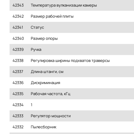
42343
Температура вулканизации камеры
42342
Размер рабочей плиты
42341
Статус
42340
Размер опоры
42339
Ручка
42338
Регулировка ширины подхватов траверсы
42337
Длина штанги, см
42336
Дискриминация
42335
Рабочая частота, кГц
42334
1
42333
Регулятор мощности
42332
Пылесборник