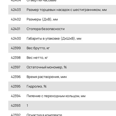
42404
Отвертки часовые
42403
Размер торцевых насадок с шестигранником, мм
42402
Размеры (ДxВ), мм
42401
Стопора безопасности
42400
Габариты в упаковке (ДхШхВ), мм
42399
Вес брутто, кг
42398
Вес нетто, кг
42397
Остаточный мономер, %
42396
Время растворения, мин
42395
Гидролиз, %
42394
Пиление с переходным кольцом, мм
42393
1
42392
Оснастка в комплекте