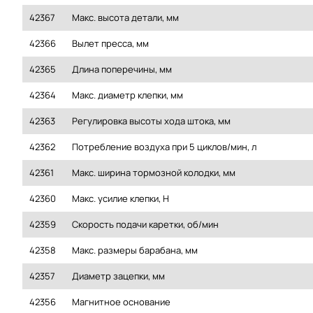
42367
Макс. высота детали, мм
42366
Вылет пресса, мм
42365
Длина поперечины, мм
42364
Макс. диаметр клепки, мм
42363
Регулировка высоты хода штока, мм
42362
Потребление воздуха при 5 циклов/мин, л
42361
Макс. ширина тормозной колодки, мм
42360
Макс. усилие клепки, H
42359
Скорость подачи каретки, об/мин
42358
Макс. размеры барабана, мм
42357
Диаметр зацепки, мм
42356
Магнитное основание