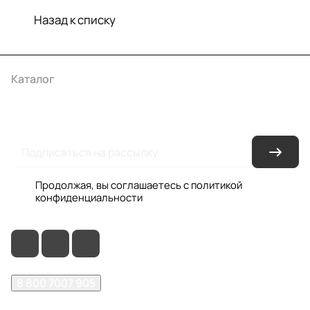
Назад к списку
Каталог
Акции
Бренды
Услуги
Условия оплаты
Условия доставки
Контакты
Магазины
Гарантия на товар
Документы
Оферта
Продолжая, вы соглашаетесь с
политикой
конфиденциальности
8 800 7007 905
shop@garo24.ru