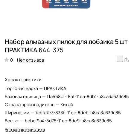
Набор алмазных пилок для лобзика 5 шт
ПРАКТИКА 644-375
Нет отзывов
0
Характеристики
Торговая марка
—
ПРАКТИКА
Базовая единица
—
f1a568cf-f8af-11ea-8db1-b8ca3a639c85
Страна производитель
—
Китай
Ширина, мм
—
7cbfa7e3-833b-11ec-8deb-b8ca3a639c85
Вес, кг
—
bebcf9a4-5d75-11ec-8de9-b8ca3a639c85
Все характеристики