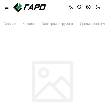
–
–
–
Главная
Каталог
Электроинструмент
Дрели электри