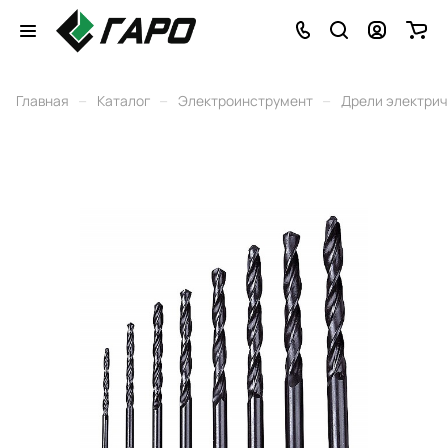
–
–
–
Главная
Каталог
Электроинструмент
Дрели электри