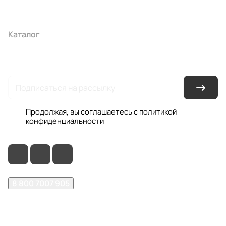
Каталог
Акции
Бренды
Услуги
Условия оплаты
Условия доставки
Контакты
Магазины
Гарантия на товар
Документы
Оферта
Продолжая, вы соглашаетесь с
политикой
конфиденциальности
8 800 7007 905
shop@garo24.ru
г. Красноярск, пр. Комсомольский, д. 1Б