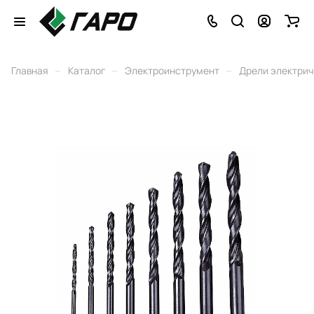
–
–
–
Главная
Каталог
Электроинструмент
Дрели электри