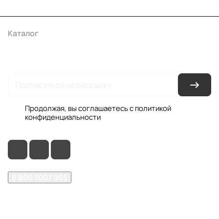
Каталог
Акции
Бренды
Услуги
Условия оплаты
Условия доставки
Контакты
Магазины
Гарантия на товар
Документы
Оферта
Продолжая, вы соглашаетесь с
политикой
конфиденциальности
8 800 7007 905
shop@garo24.ru
г. Красноярск, пр. Комсомольский, д. 1Б