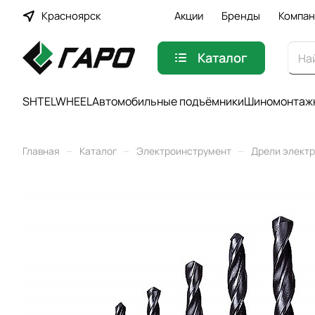
Красноярск
Акции
Бренды
Компан
Каталог
SHTELWHEEL
Автомобильные подъёмники
Шиномонтажн
–
–
–
Главная
Каталог
Электроинструмент
Дрели элект