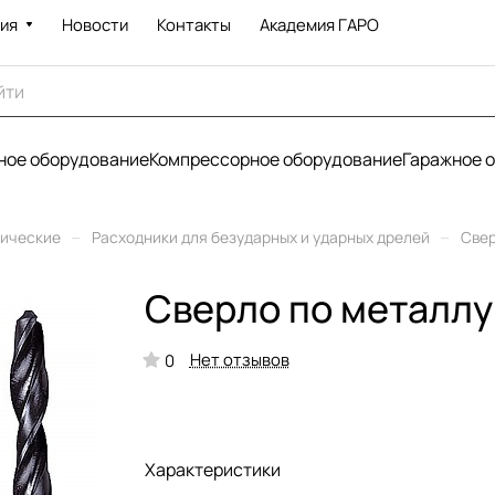
ия
Новости
Контакты
Академия ГАРО
ое оборудование
Компрессорное оборудование
Гаражное 
–
–
рические
Расходники для безударных и ударных дрелей
Све
Сверло по металлу
Нет отзывов
0
Характеристики