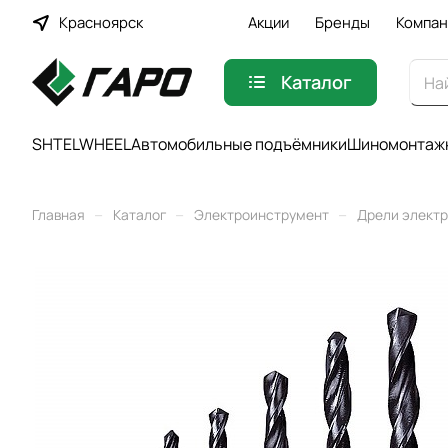
Красноярск
Акции
Бренды
Компан
Каталог
SHTELWHEEL
Автомобильные подъёмники
Шиномонтажн
–
–
–
Главная
Каталог
Электроинструмент
Дрели элект