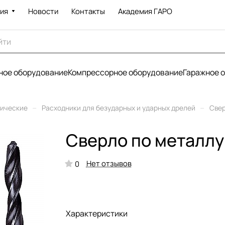
ия
Новости
Контакты
Академия ГАРО
ое оборудование
Компрессорное оборудование
Гаражное 
–
–
рические
Расходники для безударных и ударных дрелей
Све
Сверло по металлу
Нет отзывов
0
Характеристики