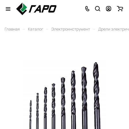
–
–
–
Главная
Каталог
Электроинструмент
Дрели электри