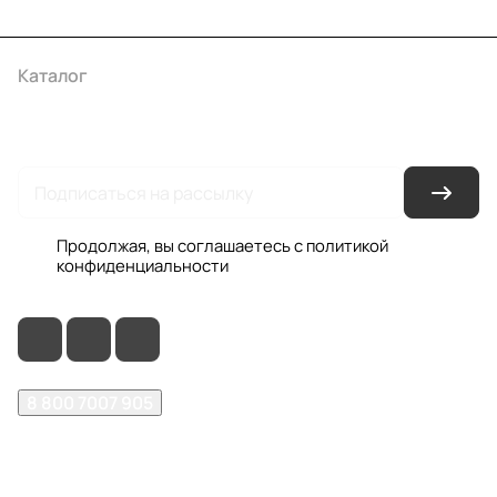
Каталог
Акции
Бренды
Услуги
Условия оплаты
Условия доставки
Контакты
Магазины
Гарантия на товар
Документы
Оферта
Продолжая, вы соглашаетесь с
политикой
конфиденциальности
8 800 7007 905
shop@garo24.ru
г. Красноярск, пр. Комсомольский, д. 1Б