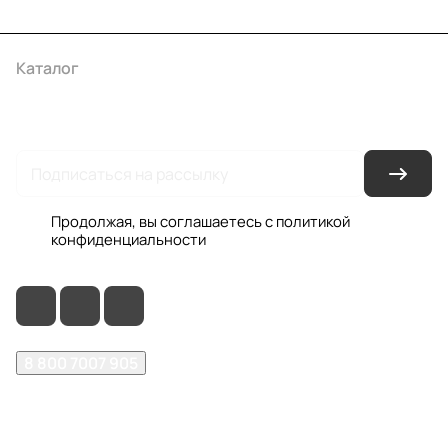
Каталог
Акции
Бренды
Услуги
Условия оплаты
Условия доставки
Контакты
Магазины
Гарантия на товар
Документы
Оферта
Продолжая, вы соглашаетесь с
политикой
конфиденциальности
8 800 7007 905
shop@garo24.ru
г. Красноярск, пр. Комсомольский, д. 1Б