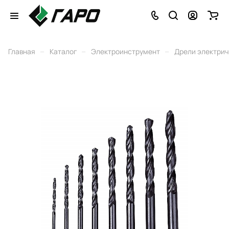
–
–
–
Главная
Каталог
Электроинструмент
Дрели электри