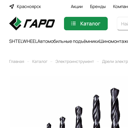
Красноярск
Акции
Бренды
Компан
Каталог
SHTELWHEEL
Автомобильные подъёмники
Шиномонтажн
–
–
–
Главная
Каталог
Электроинструмент
Дрели элект