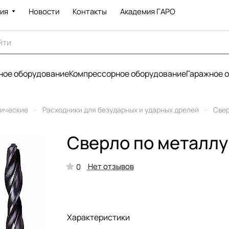
ия
Новости
Контакты
Академия ГАРО
ое оборудование
Компрессорное оборудование
Гаражное 
–
–
рические
Расходники для безударных и ударных дрелей
Све
Сверло по металлу
Нет отзывов
0
Характеристики